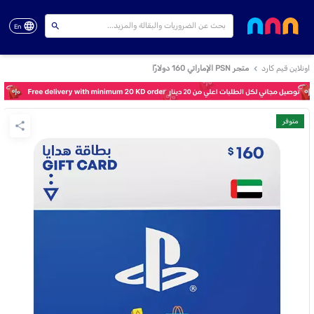
En
اونلاين قيم كارد
متجر PSN الإماراتي 160 دولارًا
متوفر