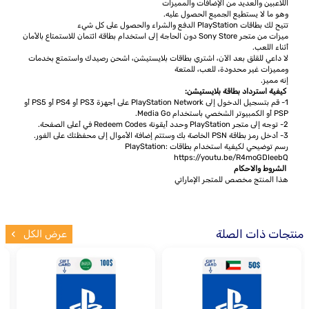
اللاعبين والعديد من الإضافات والمميزات
وهو ما لا يستطيع الجميع الحصول عليه.
تتيح لك بطاقات PlayStation الدفع والشراء والحصول على كل شيء
ميزات من متجر Sony Store دون الحاجة إلى استخدام بطاقة ائتمان للاستمتاع بالأمان
أثناء اللعب.
لا داعي للقلق بعد الآن، اشتري بطاقات بلايستيشن، اشحن رصيدك واستمتع بخدمات
ومميزات غير محدودة، للعب، للمتعة
إنه مميز.
كيفية استرداد بطاقة بلايستيشن:
1- قم بتسجيل الدخول إلى PlayStation Network على أجهزة PS3 أو PS4 أو PS5 أو
PSP أو الكمبيوتر الشخصي باستخدام Media Go.
2- توجه إلى متجر PlayStation وحدد أيقونة Redeem Codes في أعلى الصفحة.
3- أدخل رمز بطاقة PSN الخاصة بك وستتم إضافة الأموال إلى محفظتك على الفور.
رسم توضيحي لكيفية استخدام بطاقات PlayStation:
https://youtu.be/R4moGDIeebQ
الشروط والاحكام
هذا المنتج مخصص للمتجر الإماراتي
منتجات ذات الصلة
عرض الكل