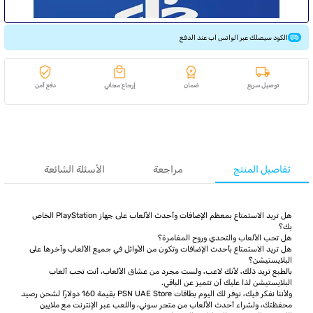
الكود سيصلك عبر الواتس اب عند الدفع
توصيل سريع
ضمان
إرجاع مجاني
دفع آمن
تفاصيل المنتج
مراجعة
الأسئلة الشائعة
هل تريد الاستمتاع بمعظم الإضافات وأحدث الألعاب على جهاز PlayStation الخاص
بك؟
هل تحب الألعاب والتحدي وروح المغامرة؟
هل تريد الاستمتاع بأحدث الإضافات وتكون من الأوائل في جميع الألعاب وآخرها على
البلايستيشن؟
بالطبع تريد ذلك، لأنك لاعب، ولست مجرد من عشاق الألعاب، أنت تحب ألعاب
البلايستيشن لذا عليك أن تتميز عن الباقي.
ولأننا نفكر فيك، نوفر لك اليوم بطاقات PSN UAE Store بقيمة 160 دولارًا لشحن رصيد
محفظتك، ولشراء أحدث الألعاب من متجر سوني، واللعب عبر الإنترنت مع ملايين