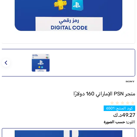
متجر PSN الإماراتي 160 دولارًا
كود المنتج
:
6501
49.27
د.ك
اللون
:
حسب الصورة