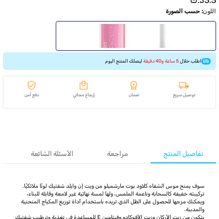
اللون
:
حسب الصورة
اطلب خلال
5 ساعة و40 دقيقة
ليصلك المنتج اليوم
توصيل سريع
ضمان
إرجاع مجاني
دفع آمن
تفاصيل المنتج
مراجعة
الأسئلة الشائعة
سوف يمنح موس الشفاه كلاود بوت مارشميلو من ويت إن وايلد شفتيك لونًا ملائكيًا.
تركيبته خفيفة كالسحابة وناعمة الملمس، ولها لمسة نهائية غير لامعة وقابلة للبناء،
ويمكنك مزجها للحصول على الظل الذي تريده باستخدام أداة توزيع المكياج المنحنية
والمدببة.
يتكون من زيت الأركان وزيت الأفوكادو وفيتامين E للمساعدة في تغذية وترطيب شفتيك