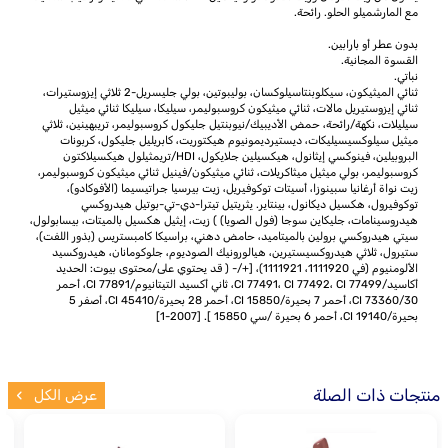
مع المارشميلو الحلو. رائحة.
بدون عطر أو بارابين.
القسوة المجانية.
نباتي.
ثنائي الميثيكون، سيكلوبنتاسيلوكسان، بوليبوتين، بولي جليسريل-2 ثلاثي إيزوستيرات،
ثنائي إيزوستيريل مالات، ثنائي ميثيكون كروسبوليمر، سيليكا، سيليكا ثنائي ميثيل
سيليلات، نكهة/رائحة، حمض الأديبيك/نيوبنتيل جليكول كروسبوليمر، تريبهينين، ثلاثي
ميثيل سيلوكسيسيليكات، ديستيرديمونيوم هيكتوريت، كابريليل جليكول، كربونات
البروبيلين، فينوكسي إيثانول، هيكسيلين جلايكول، HDI/تريمثيلول هيكسيلاكتون
كروسبوليمر، بولي ميثيل ميثاكريلات، ثنائي ميثيكون/فينيل ثنائي ميثيكون كروسبوليمر،
زيت نواة أرغانيا سبينوزا، أسيتات توكوفيريل، زيت بيرسيا جراتيسيما (الأفوكادو)،
توكوفيرول، هكسيل ديكانول، بينتاير. يثريتيل تيترا-دي-تي-بوتيل هيدروكسي
هيدروسينامات، جليكاين سوجا (فول الصويا) ) زيت، إيثيل هكسيل بالميتات، بيسابولول،
سيتي هيدروكسي برولين بالميتاميد، حامض دهني، براسيكا كامبستريس (بذور اللفت)،
ستيرول، ثلاثي هيدروكسيستيرين، هيالورونيك الصوديوم، جلوكومانان، هيدروكسيد
الألومنيوم (في 1111920، 1111921)، [+/- ( قد يحتوي على/محتوى بيوت: الحديد
أكاسيد/CI 77491، CI 77492، CI 77499، ثاني أكسيد التيتانيوم/CI 77891، أحمر
30/CI 73360، أحمر 7 بحيرة/CI 15850، أحمر 28 بحيرة/CI 45410، أصفر 5
بحيرة/CI 19140، أحمر 6 بحيرة /سي 15850 ]. [2007-1]
منتجات ذات الصلة
عرض الكل