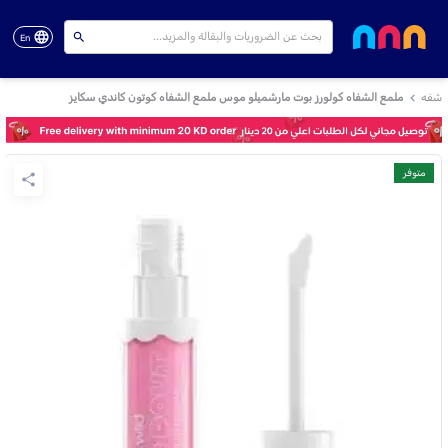
En
شفه
ملمع الشفاه كولورز بوت مارشميلو موس ملمع الشفاه كوتون كاندي سكايز
متوفر