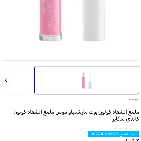
ملمع الشفاه كولورز بوت مارشميلو موس ملمع الشفاه كوتون
كاندي سكايز
كود المنتج
:
0077802119179
3.3
د.ك