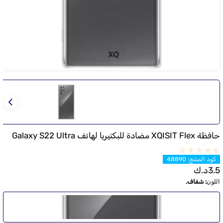
حافظة XQISIT Flex مضادة للبكتيريا لهاتف Galaxy S22 Ultra
كود المنتج
:
48890
3.5
د.ك
اللون
:
شفاف.