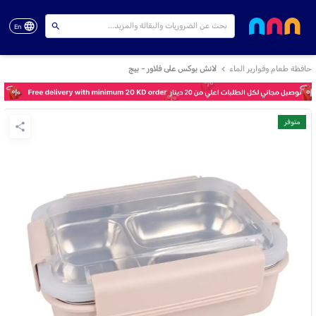
En
حافظة طعام وقوارير الماء
لانش بوكس على فلاور - بيج
متوفر