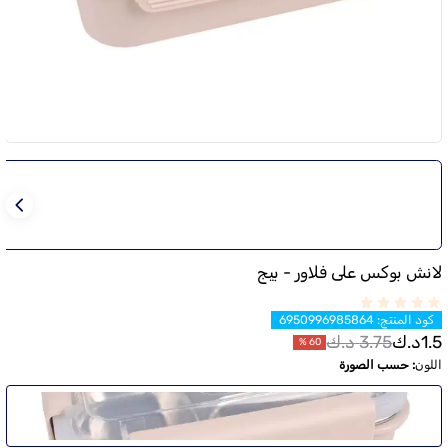
لانش بوكس على فلاور - بيج
كود المنتج
:
6950996985864
1.5
د.ك
3.75
د.ك
%
60
اللون
:
حسب الصورة