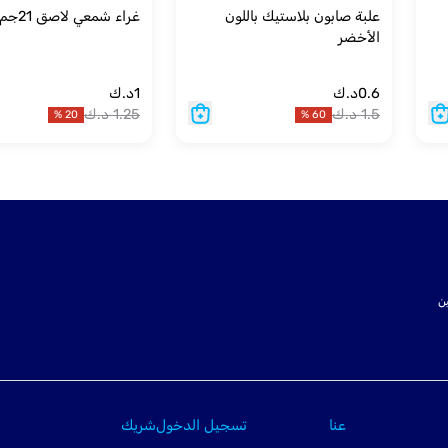
علبة صابون بلاستيك باللون
غراء شمعي لاصق 21جم
الأخضر
0.6
د.ك
1
د.ك
1.5
د.ك
1.25
د.ك
%
20
%
60
ت SSL لتأمين
عنا
تسجيل الدخول
شريك