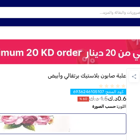
علبة صابون بلاستيك برتقالي وأبيض
كود المنتج
:
6936246105107
0.6
د.ك
1.5
د.ك
%
60
اللون
:
حسب الصورة