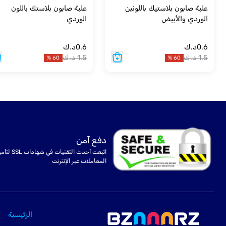
علبة صابون بلاستيك باللونين
علبة صابون بلاستك باللون
الوردي والأبيض
الوردي
0.6
د.ك
0.6
د.ك
1.5
د.ك
1.5
د.ك
%
60
%
60
دفع آمن
اتبعت أحدث التقنيات في شهادا
المعاملات عبر الإنترنت
الرئيسية