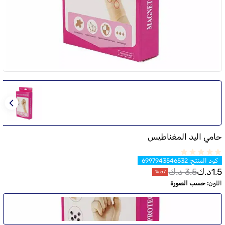
حامي اليد المغناطيس
كود المنتج
:
6997943546532
1.5
د.ك
3.5
د.ك
%
57
اللون
:
حسب الصورة