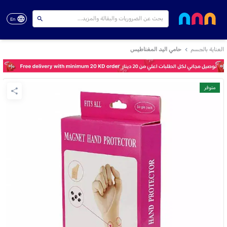
En
العناية بالجسم
حامي اليد المغناطيس
متوفر