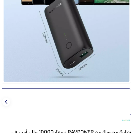
بطارية محمولة من RAVPOWER بسعة 10000 مللي أمبير في