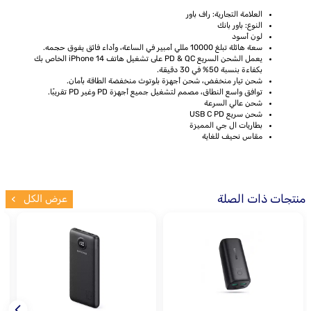
العلامة التجارية: راف باور
النوع: باور بانك
لون أسود
سعة هائلة تبلغ 10000 مللي أمبير في الساعة، وأداء فائق يفوق حجمه.
يعمل الشحن السريع PD & QC على تشغيل هاتف iPhone 14 الخاص بك
بكفاءة بنسبة 50% في 30 دقيقة.
شحن تيار منخفض، شحن أجهزة بلوتوث منخفضة الطاقة بأمان.
توافق واسع النطاق، مصمم لتشغيل جميع أجهزة PD وغير PD تقريبًا.
شحن عالي السرعة
شحن سريع USB C PD
بطاريات ال جي المميزة
مقاس نحيف للغاية
منتجات ذات الصلة
عرض الكل