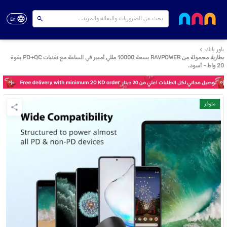
En
باور بانك
بطارية محمولة من RAVPOWER بسعة 10000 مللي أمبير في الساعة مع تقنيات PD+QC بقوة
20 واط - أسود.
متوفر