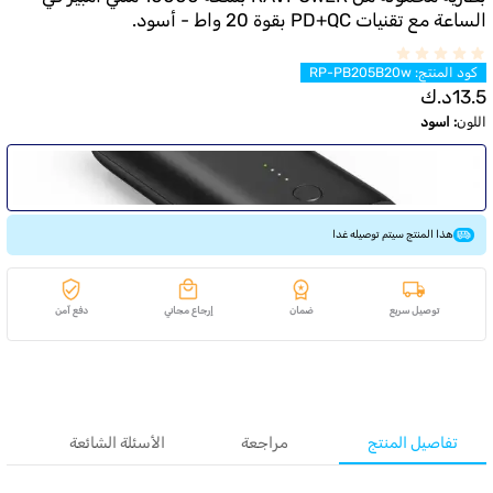
الساعة مع تقنيات PD+QC بقوة 20 واط - أسود.
كود المنتج
:
RP-PB205B20w
13.5
د.ك
اللون
:
اسود
هذا المنتج سيتم توصيله غدا
توصيل سريع
ضمان
إرجاع مجاني
دفع آمن
تفاصيل المنتج
مراجعة
الأسئلة الشائعة