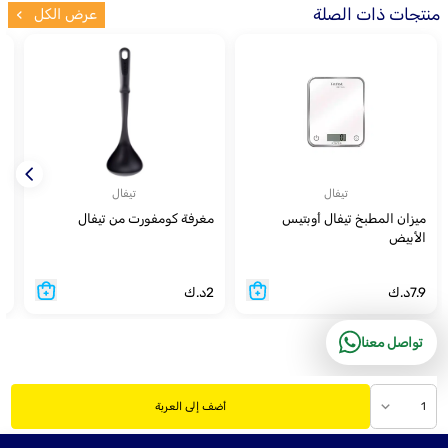
منتجات ذات الصلة
عرض الكل
تيفال
تيفال
ميزان المطبخ تيفال أوبتيس
مغرفة كومفورت من تيفال
الأبيض
سع
7.9
د.ك
2
د.ك
9
تواصل معنا
1
أضف إلى العربة