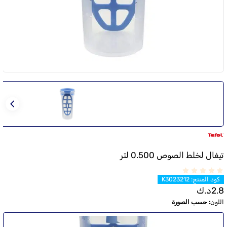
تيفال لخلط الصوص 0.500 لتر
كود المنتج
:
K3023212
2.8
د.ك
اللون
:
حسب الصورة