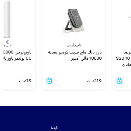
باورولوجي
باورولو
Powerology iMa بوصة
باور بانك ماج سيف كومبو بسعة
USB-C Dock مع حاوية SSD 10
10000 مللي أمبير
QC بوليمر باور بانك - أبيض
رمادي
21.9
د.ك
7.9
د.ك
تابعنا