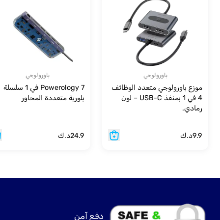
باورولوجي
باورولوجي
موزع باورولوجي متعدد الوظائف
Powerology 7 في 1 سلسلة
4 في 1 بمنفذ USB-C – لون
بلورية متعددة المحاور
رمادي.
9.9
د.ك
24.9
د.ك
دفع آمن