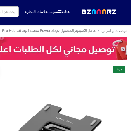
الفئات
شريك
العلامات التجارية
موصلات يو اس بي
حامل الكمبيوتر المحمول Powerology متعدد الوظائف Pro Hub
متوفر