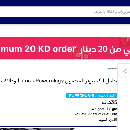
حامل الكمبيوتر المحمول Powerology متعدد الوظائف Pro Hub
كود المنتج
:
PWPROHUB-BK
35
د.ك
Weight:
14.2 gm
Volume:
63.5x39.7x35.1 cm
اللون
:
اسود