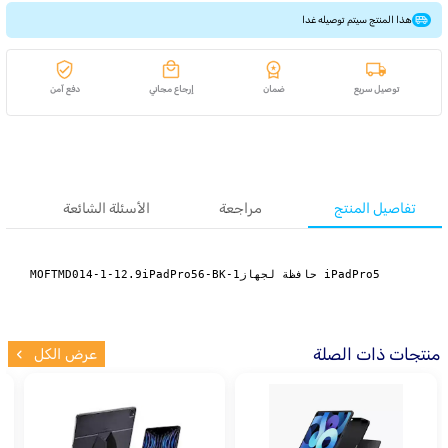
هذا المنتج سيتم توصيله غدا
توصيل سريع
ضمان
إرجاع مجاني
دفع آمن
تفاصيل المنتج
مراجعة
الأسئلة الشائعة
MOFTMD014-1-12.9iPadPro56-BK-1حافظة لجهاز iPadPro5
منتجات ذات الصلة
عرض الكل