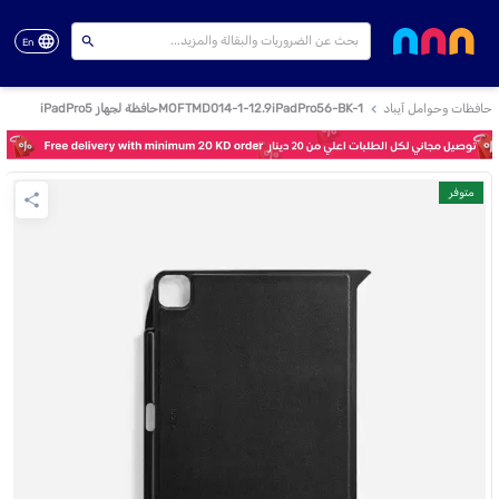
En
حافظات وحوامل آيباد
MOFTMD014-1-12.9iPadPro56-BK-1حافظة لجهاز iPadPro5
متوفر