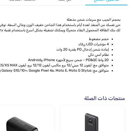
بحجم الجيب مع سرعات شحن مذهلة
لك بنك الطاقة المحمول البقاء متحركًا ويمكنك تشغيله بشكل أسرع باستخدام تقنية Power Delivery الرائعة.
حجم مضغوط
4 مؤشرات LED زرقاء
إعادة شحن إدخال PD بقدرة 20 وات
نظام أمني ذكي
20 واط PD&QC - شحن سريع لأجهزة iPhone وAndroid
متوافق مع: آيفون 12 ميني/12 برو ماكس، آيفون 12/12 برو، آيفون XS/XS MAX، آيفون
متوافق مع: Samsung Galaxy S20/20+، Samsung Galaxy S10/10+، Google Pixel 4a، Moto E، Moto G Stylus إلخ.
منتجات ذات الصلة