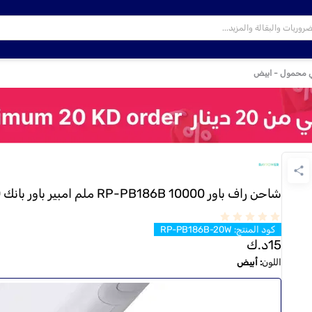
شاحن راف باور RP-PB186B 10000 ملم امبير باور بانك 20 وات يو اس بي سي محمول - ابيض
كود المنتج
:
RP-PB186B-20W
15
د.ك
اللون
:
أبيض