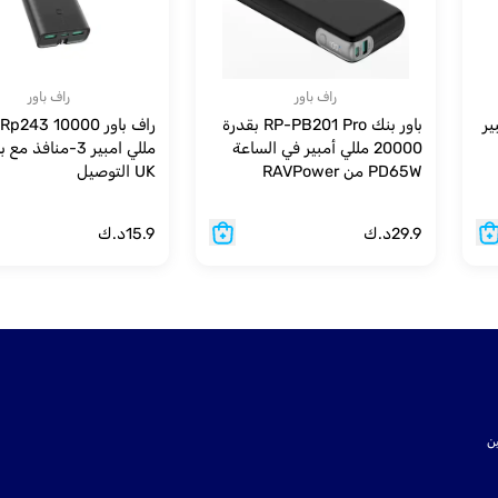
راف باور
راف باور
 أمبير
باور بنك RP-PB201 Pro بقدرة
راف باور 243 10000
20000 مللي أمبير في الساعة
مللي امبير 3-منافذ 
PD65W من RAVPower
UK التوصيل
29.9
د.ك
15.9
د.ك
ت SSL لتأمين