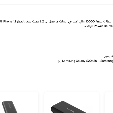
حرر نف