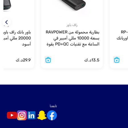
راف باور
راف باو
RP-Rp
بطارية محمولة من RAVPOWER
مع باوربانك
بسعة 10000 مللي أمبير في
الساعة مع تقنيات PD+QC بقوة
أسود
20 واط - أسود.
13.5
د.ك
29.9
د.ك
تابعنا