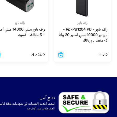
راف باور
راف باور
راف باور - Rp-PB1204 PD -
راف باور ميني 14000 مللي
بايونير 10000 مللي امبير 20 واط
- 3 منافذ - أسود
3-منفذ باوربانك
12
د.ك
24.9
د.ك
دفع آمن
اتبعت أحدث التقنيات في شهادا
المعاملات عبر الإنترنت