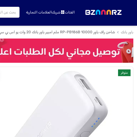
الفئات
شريك
العلامات التجارية
باور بانك
شاحن راف باور RP-PB186B 10000 ملم امبير باور بانك 20 وات يو اس بي سي محمول - ابيض
متوفر