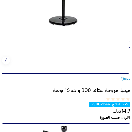
ميديا: مروحة ستاند 800 وات، 16 بوصة
كود المنتج
:
FS40-15FR
14.9
د.ك
اللون
:
حسب الصورة