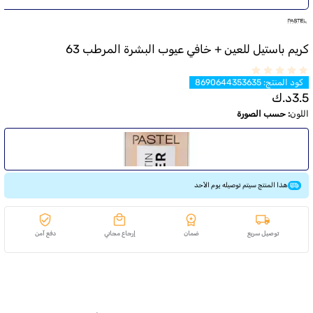
كريم باستيل للعين + خافي عيوب البشرة المرطب 63
كود المنتج
:
8690644353635
3.5
د.ك
اللون
:
حسب الصورة
هذا المنتج سيتم توصيله يوم الأحد
توصيل سريع
ضمان
إرجاع مجاني
دفع آمن