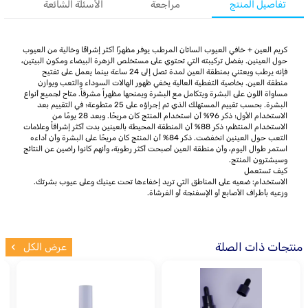
تفاصيل المنتج
مراجعة
الأسئلة الشائعة
كريم العين + خافي العيوب الساتان المرطب يوفر مظهرًا أكثر إشراقًا وخالية من العيوب
حول العينين. بفضل تركيبته التي تحتوي على مستخلص الزهرة البيضاء ومكون البيتين،
فإنه يرطب ويعتني بمنطقة العين لمدة تصل إلى 24 ساعة بينما يعمل على تفتيح
منطقة العين. بخاصية التغطية العالية يخفي ظهور الهالات السوداء والتعب ويوازن
مساواة اللون على البشرة ويتكامل مع البشرة ويمنحها مظهراً مشرقاً. متاح لجميع أنواع
البشرة. بحسب تقييم المستهلك الذي تم إجراؤه على 25 متطوعة؛ في التقييم بعد
الاستخدام الأول؛ ذكر 96% أن استخدام المنتج كان مريحًا. وبعد 28 يومًا من
الاستخدام المنتظم؛ ذكر 88% أن المنطقة المحيطة بالعينين بدت أكثر إشراقاً وعلامات
التعب حول العينين انخفضت. ذكر 84% أن المنتج كان مريحًا على البشرة وأن أداءه
استمر طوال اليوم، وأن منطقة العين أصبحت أكثر رطوبة، وأنهم كانوا راضين عن النتائج
وسيشترون المنتج.
كيف تستعمل
الاستخدام: ضعيه على المناطق التي تريد إخفاءها تحت عينيك وعلى عيوب بشرتك.
وزعيه بأطراف الأصابع أو الإسفنجة أو الفرشاة.
منتجات ذات الصلة
عرض الكل