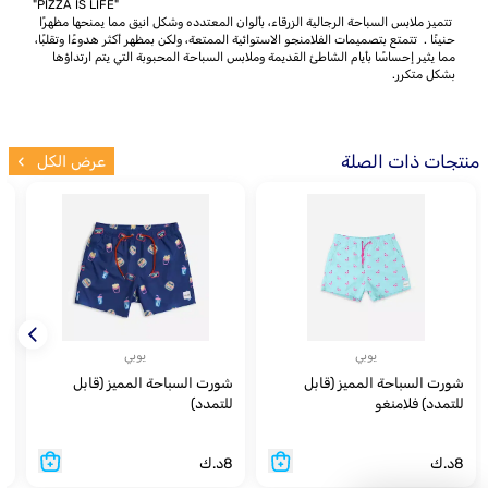
"PIZZA IS LIFE"
تتميز ملابس السباحة الرجالية الزرقاء، بألوان المعتدده وشكل انيق مما يمنحها مظهرًا
حنينًا . تتمتع بتصميمات الفلامنجو الاستوائية الممتعة، ولكن بمظهر أكثر هدوءًا وتقلبًا،
مما يثير إحساسًا بأيام الشاطئ القديمة وملابس السباحة المحبوبة التي يتم ارتداؤها
بشكل متكرر.
منتجات ذات الصلة
عرض الكل
يوبي
يوبي
شورت السباحة المميز (قابل
شورت السباحة المميز (قابل
co
للتمدد) فلامنغو
للتمدد)
8
د.ك
8
د.ك
8