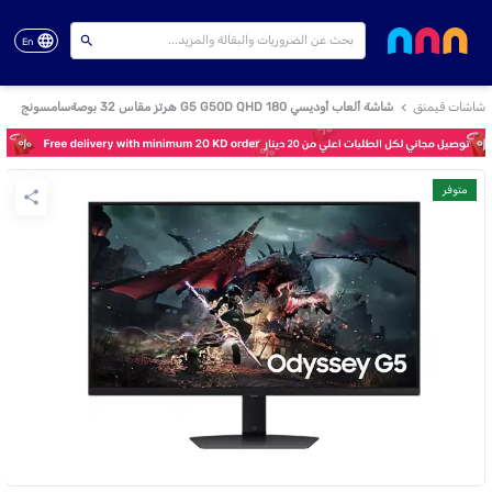
En
شاشات قيمنق
شاشة ألعاب أوديسي G5 G50D QHD 180 هرتز مقاس 32 بوصةسامسونج
متوفر