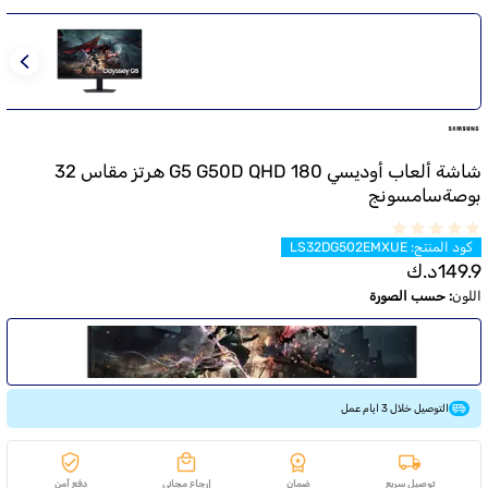
شاشة ألعاب أوديسي G5 G50D QHD 180 هرتز مقاس 32
بوصةسامسونج
كود المنتج
:
LS32DG502EMXUE
149.9
د.ك
اللون
:
حسب الصورة
التوصيل خلال 3 ايام عمل
توصيل سريع
ضمان
إرجاع مجاني
دفع آمن