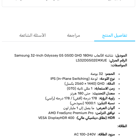
تفاصيل المنتج
مراجعة
الأسئلة الشائعة
الموديل:
شاشة الألعاب Samsung 32-Inch Odyssey G5 G50D QHD 180Hz
الرقم الجزئي:
LS32DG502EMXUE
المواصفات:
الحجم:
32 بوصة
نوع اللوحة:
لوحة IPS (In-Plane Switching)
الدقة:
QHD (2560 × 1440 بكسل)
زمن الاستجابة:
1 مللي ثانية (GTG)
معدل التحديث:
حتى 180 هرتز
زاوية الرؤية:
178 درجة (أفقي) / 178 درجة (رأسي)
نسبة التباين:
1000:1 (نموذجي)
ألوان العرض:
ما يصل إلى 1 مليار لون
توافق التزامن:
AMD FreeSync Premium Pro
HDR (نطاق ديناميكي عالي):
VESA DisplayHDR 400
الطاقة:
مزود الطاقة:
AC 100~240V