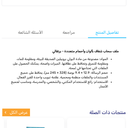
تفاصيل المنتج
مراجعة
الأسئلة الشائعة
ملف سحاب شفاف بألوان وأحجام متعددة - برتقالي
المواد: مصنوعة من مادة البولي بروبيلين الصديقة للبيئة، ومقاومة للماء،
ومقاومة للتمزق وتحافظ على نظافتها. الميزات واضحة، يمكنك الحصول على
الملفات التي تحتاجها في لمحة.
حجم الرسالة: 12.9 × 9.4 بوصة (328 × 245 مم)، يحافظ على جميع
المستندات والملفات منظمة ومحمية. علامة تبويب واحدة للفرز الفعال.
الاستخدام: رائع للاستخدام المكتبي، والشخصي، والمدرسة، ومناسب لجميع
الأعمار.
منتجات ذات الصلة
عرض الكل