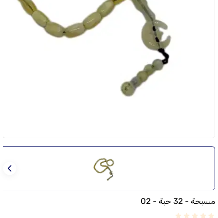
مسبحة - 32 حبة - 02