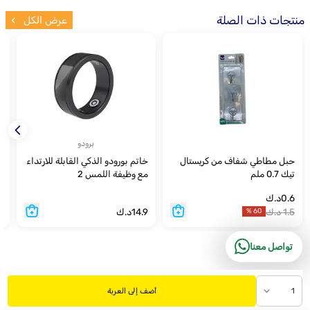
منتجات ذات الصلة
عرض الكل
برودو
حبل مطاطي شفاف من كريستال
خاتم بورودو الذكي القابلة للارتداء
م
تيك 0.7 ملم
مع وظيفة اللمس 2
0.6
د.ك
8
1.5
د.ك
14.9
د.ك
1
%
60
تواصل معنا
1
أضف إلى العربة