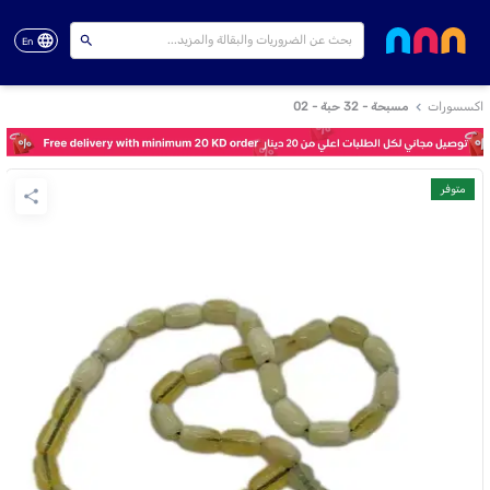
En
اكسسورات
مسبحة - 32 حبة - 02
متوفر