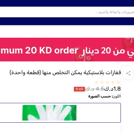
قفازات بلاستيكية يمكن التخلص منها (قطعة واحدة)
1.8
د.ك
4.5
د.ك
%
60
اللون
:
حسب الصورة