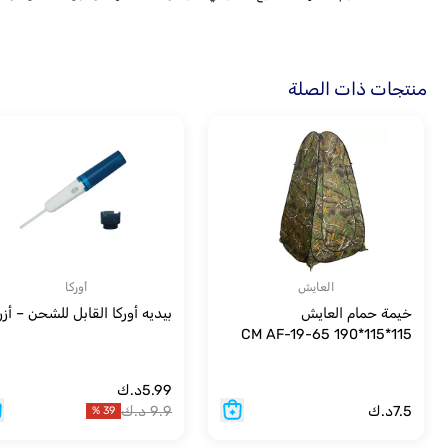
منتجات ذات الصلة
العايش
أوركا
خيمة حمام العايش
بيديه أوركا القابل للشحن – أز
115*115*190 CM AF-19-65
5.99
د.ك
7.5
د.ك
9.9
د.ك
%
39