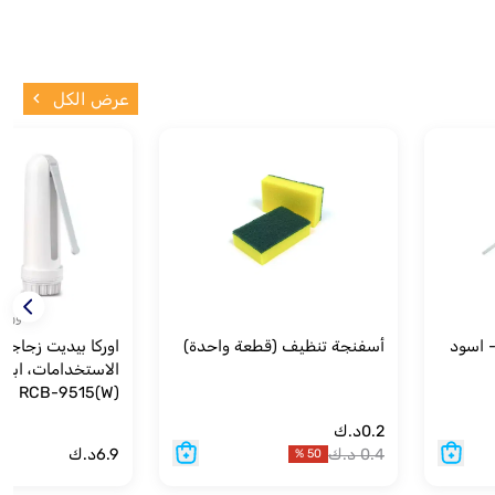
عرض الكل
أوركا
- اسود
أسفنجة تنظيف (قطعة واحدة)
اوركا بيديت زجاجة
RCB-9515(W)
0.2
د.ك
0.4
د.ك
6.9
د.ك
%
50