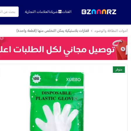
الفئات
شريك
العلامات التجارية
أدوات النظافة والوضوء
قفازات بلاستيكية يمكن التخلص منها (قطعة واحدة)
متوفر