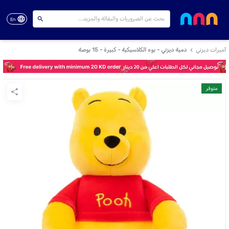
En
أميرات ديزني
دمية ديزني - بوه الكلاسيكية - كبيرة - 15 بوصة
متوفر