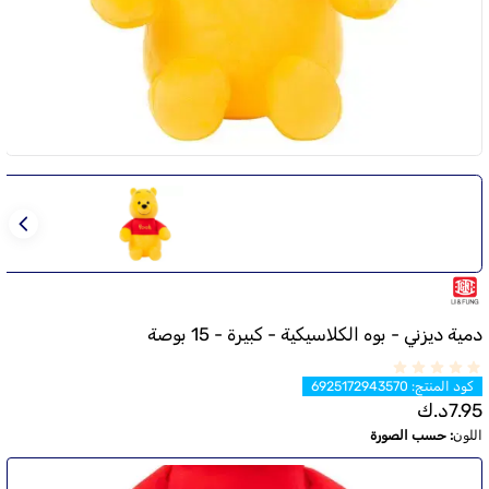
دمية ديزني - بوه الكلاسيكية - كبيرة - 15 بوصة
كود المنتج
:
6925172943570
7.95
د.ك
اللون
:
حسب الصورة