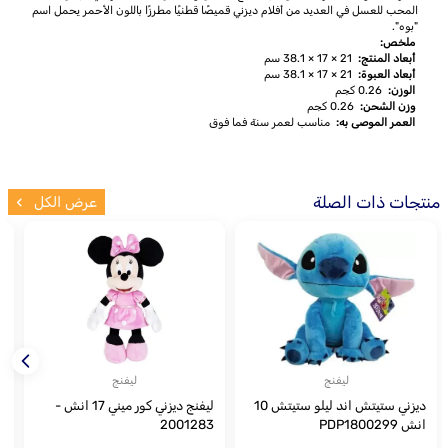
المحب للعسل في العديد من أفلام ديزني قميصًا قطنيًا مطرزًا باللون الأحمر يحمل اسم
"بوه".
ملخص:
أبعاد المنتج:
21 × 17 × 38.1 سم
أبعاد العبوة:
21 × 17 × 38.1 سم
الوزن:
0.26 كجم
وزن الشحن:
0.26 كجم
العمر الموصى به:
مناسب لعمر سنة فما فوق
منتجات ذات الصلة
عرض الكل
ليفنج
ليفنج
ديزني ستيتش اند ليلو ستيتش 10
ليفنج ديزني كور ميني 17 انش -
انش PDP1800299
2001283
ق