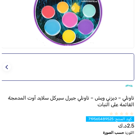
تاونلي – ديزني ويش – تاونلي جيرل سيركل سلايد أوت المدمجة
القائمة على النبات
كود المنتج
:
719565489525
2.5
د.ك
اللون
:
حسب الصورة