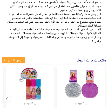
ملمع الشفاه للفتيات من سن 3 سنوات فما فوق - متعة كبيرة لحفلات النوم أو أي
موعد لعب تجميلي تظاهري مع الأطفال من سن 3 سنوات فما فوق. مع وجود الكثير
للاختيار من بينها، هناك مكياج للجميع.
آمن وغير سام: تركيباتنا غير السامة ذات الأساس المائي تجعل ملمع الشفاه الخاص بنا
آمنًا للفتيات من سن 3 سنوات فما فوق، بما في ذلك المراهقات والمراهقات. ملمع
شفاه نباتي. مصنوع من زيت الزيتون وزيت الأرز وزيت الجوجوبا. فهي غير فوضوية ويمكن
غسلها بالماء بسهولة.
المزيد من اللمعان، المزيد من المرح: مجموعة مرطب الشفاه الخاصة بنا تمثل الهدية
المثالية لأعياد الميلاد، وعطلات الكريسماس، والعطلات الصيفية، ومفضلات الحفلات،
وهدايا الجوارب، وحفلات النوم، والمكياج، والمكافآت المدرسية، والعودة إلى المدرسة،
والمزيد!
منتجات ذات الصلة
عرض الكل
بينكا تريدنج
بينكا تريدنج