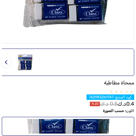
ممحاة مطاطية
كود المنتج
:
762983261747
0.4
د.ك
0.5
د.ك
%
20
اللون
:
حسب الصورة