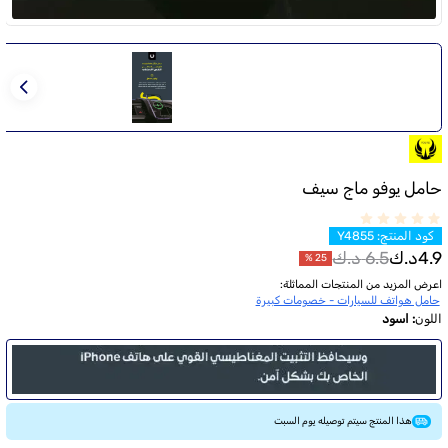
حامل يوفو ماج سيف
كود المنتج
:
Y4855
4.9
د.ك
6.5
د.ك
%
25
اعرض المزيد من المنتجات المماثلة
:
حامل هواتف للسيارات - خصومات كبيرة
اللون
:
اسود
هذا المنتج سيتم توصيله يوم السبت