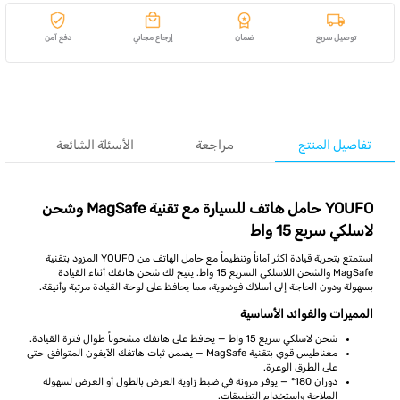
توصيل سريع
ضمان
إرجاع مجاني
دفع آمن
تفاصيل المنتج
مراجعة
الأسئلة الشائعة
YOUFO حامل هاتف للسيارة مع تقنية MagSafe وشحن
لاسلكي سريع 15 واط
استمتع بتجربة قيادة أكثر أماناً وتنظيماً مع حامل الهاتف من YOUFO المزود بتقنية
MagSafe والشحن اللاسلكي السريع 15 واط. يتيح لك شحن هاتفك أثناء القيادة
بسهولة ودون الحاجة إلى أسلاك فوضوية، مما يحافظ على لوحة القيادة مرتبة وأنيقة.
المميزات والفوائد الأساسية
شحن لاسلكي سريع 15 واط — يحافظ على هاتفك مشحوناً طوال فترة القيادة.
مغناطيس قوي بتقنية MagSafe — يضمن ثبات هاتفك الآيفون المتوافق حتى
على الطرق الوعرة.
دوران 180° — يوفر مرونة في ضبط زاوية العرض بالطول أو العرض لسهولة
الملاحة واستخدام التطبيقات.