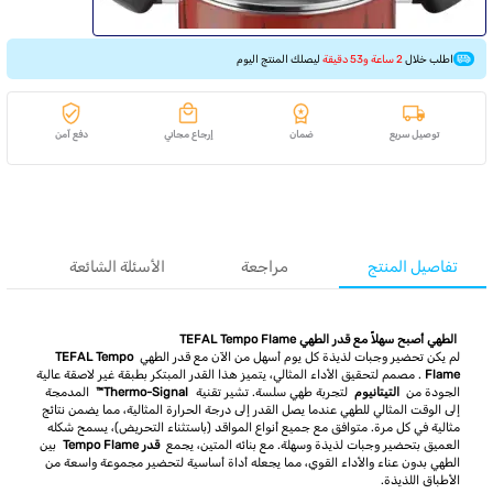
اطلب خلال
2 ساعة و53 دقيقة
ليصلك المنتج اليوم
توصيل سريع
ضمان
إرجاع مجاني
دفع آمن
تفاصيل المنتج
مراجعة
الأسئلة الشائعة
الطهي أصبح سهلاً مع قدر الطهي TEFAL Tempo Flame
لم يكن تحضير وجبات لذيذة كل يوم أسهل من الآن مع قدر الطهي
TEFAL Tempo
Flame
. مصمم لتحقيق الأداء المثالي، يتميز هذا القدر المبتكر بطبقة غير لاصقة عالية
الجودة من
التيتانيوم
لتجربة طهي سلسة. تشير تقنية
Thermo-Signal™
المدمجة
إلى الوقت المثالي للطهي عندما يصل القدر إلى درجة الحرارة المثالية، مما يضمن نتائج
مثالية في كل مرة. متوافق مع جميع أنواع المواقد (باستثناء التحريض)، يسمح شكله
العميق بتحضير وجبات لذيذة وسهلة. مع بنائه المتين، يجمع
قدر Tempo Flame
بين
الطهي بدون عناء والأداء القوي، مما يجعله أداة أساسية لتحضير مجموعة واسعة من
الأطباق اللذيذة.