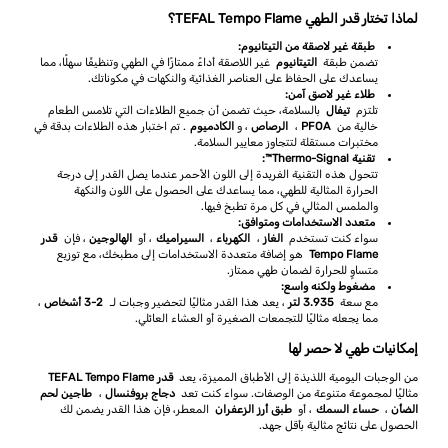
لماذا تختار قدر الطهي TEFAL Tempo Flame؟
طبقة غير لاصقة من التيتانيوم:
تضمن طبقة
التيتانيوم
غير اللاصقة أداءً ممتازًا في الطهي وتنظيفًا سهلًا، مما
يساعدك على الحفاظ على العناصر الغذائية والنكهات في مكوناتك.
طلاء غير لاصق آمن:
تلتزم
تيفال
بالسلامة، حيث تضمن أن جميع الطلاءات التي تلامس الطعام
خالية من
PFOA
،
الرصاص
، و
الكادميوم
. تم اختبار هذه الطلاءات بدقة في
مختبرات مستقلة لتتجاوز معايير السلامة.
تقنية Thermo-Signal™:
تتحول هذه التقنية الفريدة إلى اللون الأحمر عندما يصل القدر إلى درجة
الحرارة المثالية للطهي، مما يساعدك على الحصول على اللون والنكهة
والملمس المثالي في كل مرة تطبخ فيها.
متعدد الاستخدامات ومتوافق:
سواء كنت تستخدم
الغاز
،
الكهرباء
،
السيراميك
، أو
الهالوجين
، فإن
قدر
Tempo Flame
هو إضافة متعددة الاستخدامات إلى مطبخك، مع توزيع
متساوٍ للحرارة لضمان طهي ممتاز.
مضغوط ولكنه واسع:
مع سعة
3.935 لتر
، يعد هذا القدر مثاليًا لتحضير وجبات لـ
2-3 أشخاص
،
مما يجعله مثاليًا للتجمعات الصغيرة أو العشاء العائلي.
إمكانيات طهي لا حصر لها
من الوجبات اليومية اللذيذة إلى الأطباق المميزة، يعد
قدر TEFAL Tempo Flame
مثاليًا لمجموعة متنوعة من الوصفات. سواء كنت تعد
دجاج بروفنسال
،
طاجين لحم
الضأن
،
حساء السمك
، أو
طبق أرز الزعفران
المعطر، فإن هذا القدر يضمن لك
الحصول على نتائج مثالية بأقل جهد.