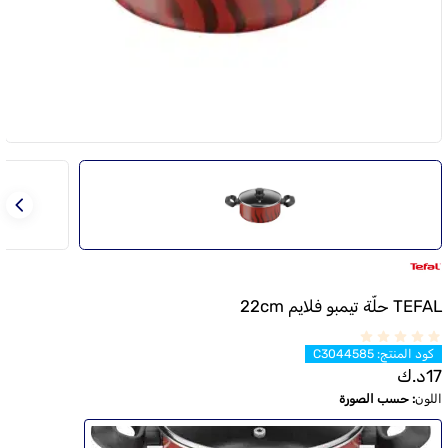
TEFAL حلّة تيمبو فلايم 22cm
كود المنتج
:
C3044585
17
د.ك
اللون
:
حسب الصورة