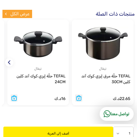
منتجات ذات الصلة
عرض الكل
تيفال
تيفال
TEFAL حلّة مرق إيزي كوك آند
TEFAL حلّة إيزي كوك آند كلين
AL
كلين 30CM
24CM
22.65
د.ك
16
د.ك
1
تواصل معنا
1
أضف إلى العربة