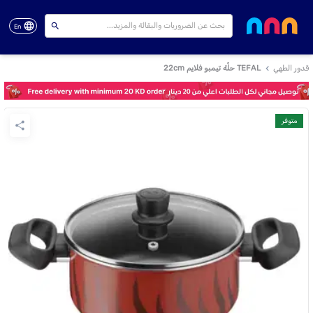
En
قدور الطهي
TEFAL حلّة تيمبو فلايم 22cm
متوفر