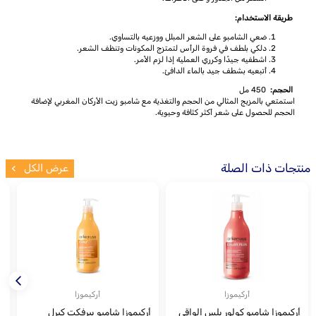
طريقة الاستخدام:
ضعي الشامبو على الشعر المبلل ووزعيه بالتساوي.
دلكي بلطف في فروة الرأس لتمتزج المكونات وتنظف الشعر.
اشطفيه جيدًا وكرري العملية إذا لزم الأمر.
أتبعيه بشطف جيد بالماء الدافئ.
الحجم:
450 مل
استمتعي بالمزيج المثالي من الحجم والتغذية مع شامبو زيت الأركان المغربي لإضافة
الحجم للحصول على شعر أكثر كثافة وحيوية.
منتجات ذات الصلة
عرض الكل
أركيموزا
أركيموزا
أركيموزا شامبو كولور بلس الواقي
أركيموزا شامبو بيرفكت كيرل
م