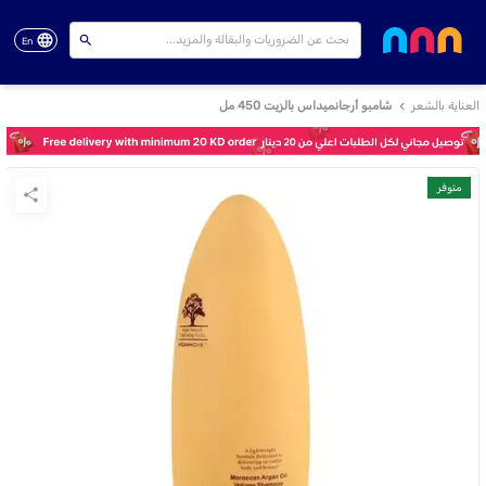
En
العناية بالشعر
شامبو أرجانميداس بالزيت 450 مل
متوفر