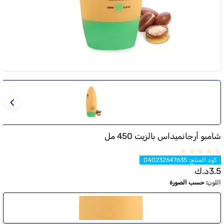
شامبو أرجانميداس بالزيت 450 مل
كود المنتج
:
040232647635
3.5
د.ك
اللون
:
حسب الصورة