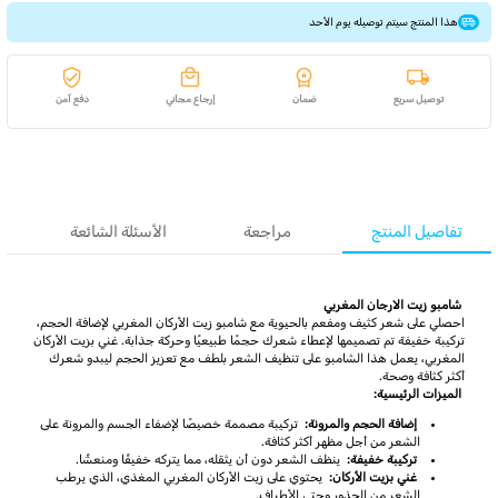
هذا المنتج سيتم توصيله يوم الأحد
توصيل سريع
ضمان
إرجاع مجاني
دفع آمن
تفاصيل المنتج
مراجعة
الأسئلة الشائعة
شامبو زيت الارجان المغربي
احصلي على شعر كثيف ومفعم بالحيوية مع شامبو زيت الأركان المغربي لإضافة الحجم،
تركيبة خفيفة تم تصميمها لإعطاء شعرك حجمًا طبيعيًا وحركة جذابة. غني بزيت الأركان
المغربي، يعمل هذا الشامبو على تنظيف الشعر بلطف مع تعزيز الحجم ليبدو شعرك
أكثر كثافة وصحة.
الميزات الرئيسية:
إضافة الحجم والمرونة:
تركيبة مصممة خصيصًا لإضفاء الجسم والمرونة على
الشعر من أجل مظهر أكثر كثافة.
تركيبة خفيفة:
ينظف الشعر دون أن يثقله، مما يتركه خفيفًا ومنعشًا.
غني بزيت الأركان:
يحتوي على زيت الأركان المغربي المغذي، الذي يرطب
الشعر من الجذور وحتى الأطراف.