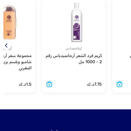
أرغانميداس
أرغانميد
كريم فرد الشعر أرجانميدياس رقم
مجموعة سفر أرجا
2 - 1000 مل
شامبو وبلسم بزيت ا
المغربي
7.75
د.ك
1.5
د.ك