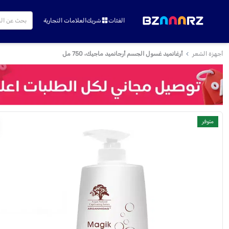
الفئات
شريك
العلامات التجارية
أجهزة الشعر
أرغانميد غسول الجسم أرجانميد ماجيك، 750 مل
متوفر