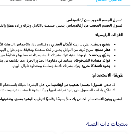
غسول الجسم العجيب من أرغانميداس
غسول الجسم العجيب من أرغانميداس
ينعش جسمك بالكامل ويترك وراءه عطرًا رائعًا ي
الفوائد الرئيسية:
يغذي ويرطب:
غني بـ
زيت الأركان المغربي
، وفيتامين E، والأحماض الدهنية الأساسية، ما يوفر ترطيبًا عميقًا ويحسن مرونة البشرة.
عطر ممتع:
مزيج فريد من التوابل يخلق رائحة منعشة ودقيقة تدوم طوال اليوم
يطرّي ويخفف:
الرغوة الغنية تترك بشرتك ناعمة ومرتاحه، مما يوفر تنظيفًا مريحً
فوائد مضادة للشيخوخة:
يساعد في مقاومة الجذور الحرة، مما يكشف عن بشرة
بشرة ناعمة كالحرير:
يترك بشرتك ناعمة وسلسة ومعطرة طوال اليوم.
طريقة الاستخدام:
ضعي
غسول الجسم العجيب من أرغانميداس
على البشرة المبللة باستخدام ا
دلكي بلطف للحصول على رغوة ثم اشطفيها جيدًا لبشرة ناعمة، مغذية ومنعشة.
امنحي روتين الاستحمام الخاص بك حلاً بسيطًا وفاخرًا لترطيب البشرة بعمق، وتغذيتها
منتجات ذات الصلة