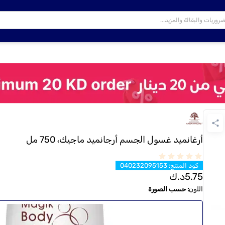
أرغانميد غسول الجسم أرجانميد ماجيك، 750 مل
كود المنتج
:
040232095153
5.75
د.ك
اللون
:
حسب الصورة