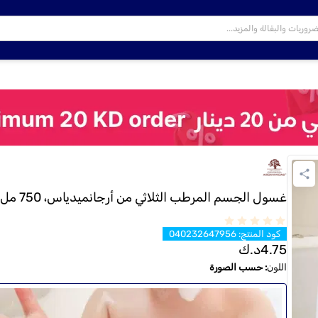
غسول الجسم المرطب الثلاثي من أرجانميدياس، 750 مل
كود المنتج
:
040232647956
4.75
د.ك
اللون
:
حسب الصورة