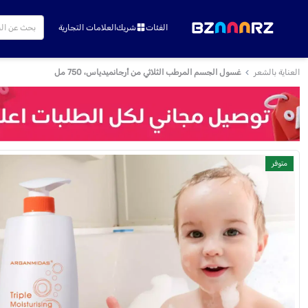
الفئات
شريك
العلامات التجارية
العناية بالشعر
غسول الجسم المرطب الثلاثي من أرجانميدياس، 750 مل
متوفر