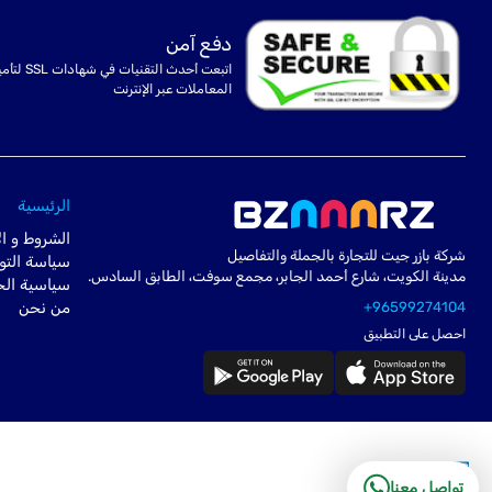
دفع آمن
اتبعت أحدث التقنيات في شهادا
المعاملات عبر الإنترنت
الرئيسية
الشروط و ال
شركة بازر جيت للتجارة بالجملة والتفاصيل
سياسة التو
مدينة الكويت، شارع أحمد الجابر، مجمع سوفت، الطابق السادس.
سياسية ال
+96599274104
من نحن
احصل على التطبيق
تواصل معنا