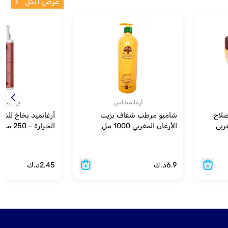
عرض الكل
أرغانميداس
أرغانميد
صلاح
شامبو مرطب شفاف بزيت
أرغانميد بخاخ للشع
ربي
الأرغان المغربي 1000 مل
الحرارة - 250 مل
6.9
د.ك
2.45
د.ك