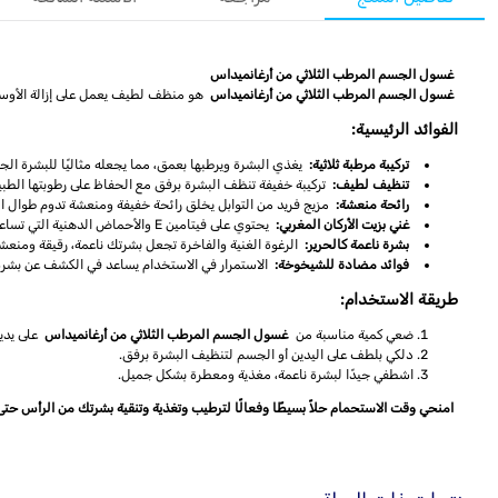
غسول الجسم المرطب الثلاثي من أرغانميداس
غسول الجسم المرطب الثلاثي من أرغانميداس
هو منظف لطيف يعمل على إزالة الأوساخ
الفوائد الرئيسية:
تركيبة مرطبة ثلاثية:
يغذي البشرة ويرطبها بعمق، مما يجعله مثاليًا للبشرة الج
تنظيف لطيف:
تركيبة خفيفة تنظف البشرة برفق مع الحفاظ على رطوبتها الطبيع
رائحة منعشة:
مزيج فريد من التوابل يخلق رائحة خفيفة ومنعشة تدوم طوال ال
غني بزيت الأركان المغربي:
يحتوي على فيتامين E والأحماض الدهنية التي تساعد في مقاومة الجذور الحرة، وترطيب البشرة، وتحسين مرونتها.
بشرة ناعمة كالحرير:
الرغوة الغنية والفاخرة تجعل بشرتك ناعمة، رقيقة ومنعش
فوائد مضادة للشيخوخة:
الاستمرار في الاستخدام يساعد في الكشف عن بشرة أك
طريقة الاستخدام:
ضعي كمية مناسبة من
غسول الجسم المرطب الثلاثي من أرغانميداس
على يديك
دلكي بلطف على اليدين أو الجسم لتنظيف البشرة برفق.
اشطفي جيدًا لبشرة ناعمة، مغذية ومعطرة بشكل جميل.
امنحي وقت الاستحمام حلاً بسيطًا وفعالًا لترطيب وتغذية وتنقية بشرتك من الرأس حتى