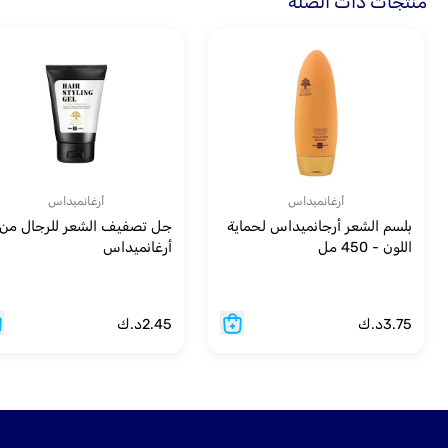
منتجات ذات الصلة
أرغانميداس
أرغانميداس
بلسم الشعر أرجانميداس لحماية
جل تصفيف الشعر للرجال من
اللون - 450 مل
أرغانميداس
3.75
د.ك
2.45
د.ك