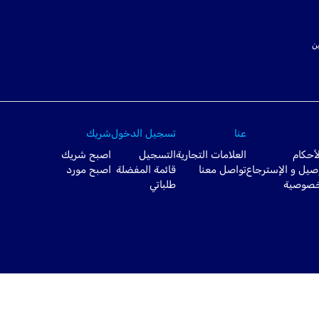
ت SSL لتأمين
عنا
تسجيل الدخول
شريك
أحكام
العلامات التجارية
التسجيل
اصبح شريك
صيل و الإسترجاع
تواصل معنا
قائمة المفضلة
اصبح مورد
خصوصية
طلباتي