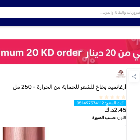
أرغانميد بخاخ للشعر للحماية من الحرارة - 250 مل
كود المنتج
:
051497374112
2.45
د.ك
اللون
:
حسب الصورة