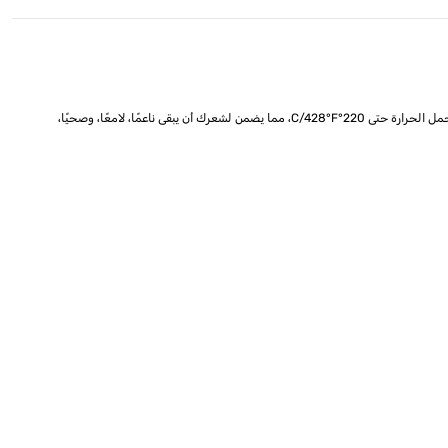
حماية فورية لشعرك من التلف الناتج عن الأدوات الحرارية مثل مجففات الشعر والمكواة. هذا الرذاذ الخفيف يشكل حاجزًا وقائيًا يمكنه تحمل الحرارة حتى 220°C/428°F، مما يضمن لشعرك أن يبقى ناعمًا، لامعًا، وصحيًا،