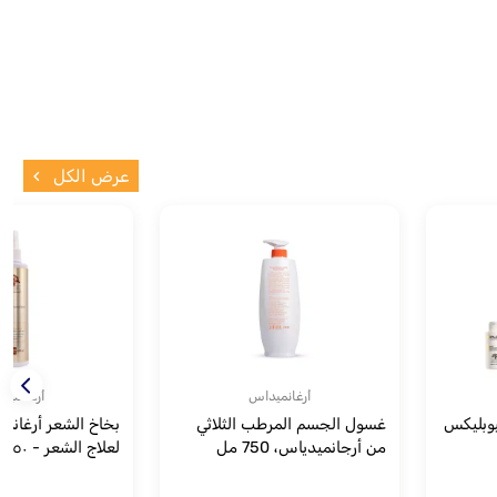
عرض الكل
أرغانميداس
أرغانميد
وبليكس
غسول الجسم المرطب الثلاثي
من أرجانميدياس، 750 مل
لعلاج الشعر - ٢٥٠ مل