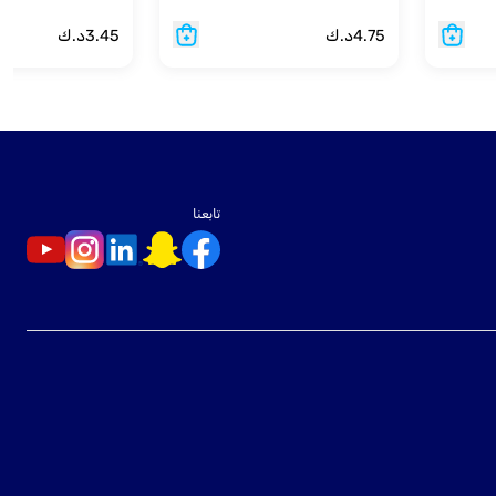
4.75
د.ك
3.45
د.ك
تابعنا