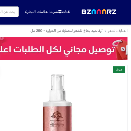
الفئات
شريك
العلامات التجارية
العناية بالشعر
أرغانميد بخاخ للشعر للحماية من الحرارة - 250 مل
متوفر