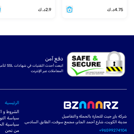
4.75
د.ك
2.9
د.ك
دفع آمن
اتبعت أحدث التقنيات في شهادا
المعاملات عبر الإنترنت
الرئيسية
الشروط و ال
شركة بازر جيت للتجارة بالجملة والتفاصيل
سياسة التو
مدينة الكويت، شارع أحمد الجابر، مجمع سوفت، الطابق السادس.
سياسية ال
+96599274104
من نحن