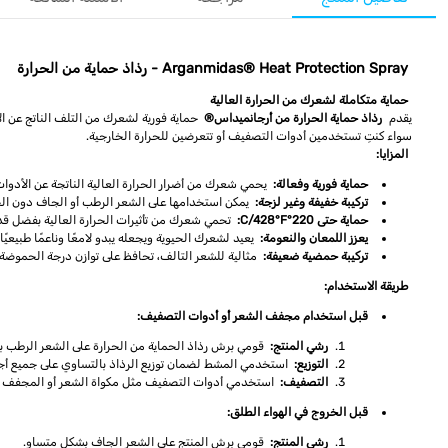
Arganmidas® Heat Protection Spray - رذاذ حماية من الحرارة
حماية متكاملة لشعرك من الحرارة العالية
يقدم
رذاذ حماية الحرارة من أرجانميداس®
سواء كنتِ تستخدمين أدوات التصفيف أو تتعرضين للحرارة الخارجية.
المزايا:
حماية فورية وفعالة:
يحمي شعرك من أضرار الحرارة العالية الناتجة عن الأدوا
تركيبة خفيفة وغير لزجة:
يمكن استخدامها على الشعر الرطب أو الجاف دون ال
حماية حتى 220°C/428°F:
تحمي شعرك من تأثيرات الحرارة العالية بفضل قدرتها على
يعزز اللمعان والنعومة:
يعيد لشعرك الحيوية ويجعله يبدو لامعًا وناعمًا طبيعيًا
تركيبة حمضية ضعيفة:
مثالية للشعر التالف، تحافظ على توازن درجة الحموضة 
طريقة الاستخدام:
قبل استخدام مجفف الشعر أو أدوات التصفيف:
رشي المنتج:
قومي برش رذاذ الحماية من الحرارة على الشعر الرطب ب
التوزيع:
استخدمي المشط لضمان توزيع الرذاذ بالتساوي على جميع أجز
التصفيف:
استخدمي أدوات التصفيف مثل مكواة الشعر أو المجفف ك
قبل الخروج في الهواء الطلق:
رشي المنتج:
قومي برش المنتج على الشعر الجاف بشكل متساوٍ.