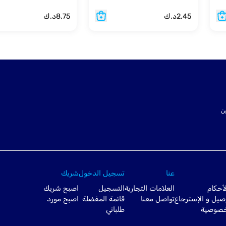
2.45
د.ك
8.75
د.ك
ت SSL لتأمين
عنا
تسجيل الدخول
شريك
أحكام
العلامات التجارية
التسجيل
اصبح شريك
صيل و الإسترجاع
تواصل معنا
قائمة المفضلة
اصبح مورد
خصوصية
طلباتي