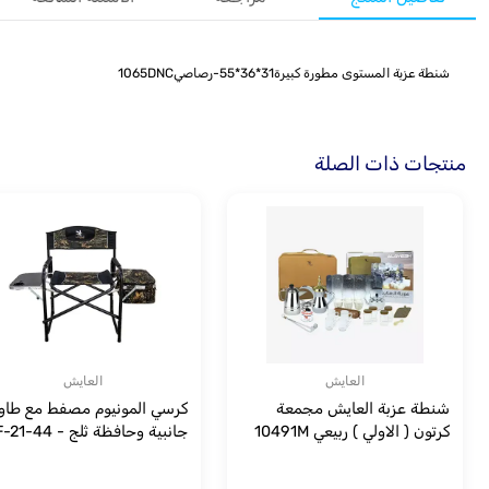
شنطة عزبة المستوى مطورة كبيرة31*36*55-رصاصي1065DNC
منتجات ذات الصلة
العايش
العايش
شنطة عزبة العايش مجمعة
كرسي المونيوم مصفط مع طاو
كرتون ( الاولي ) ربيعي 10491M
جانبية وحافظة ثلج - AF-21-44