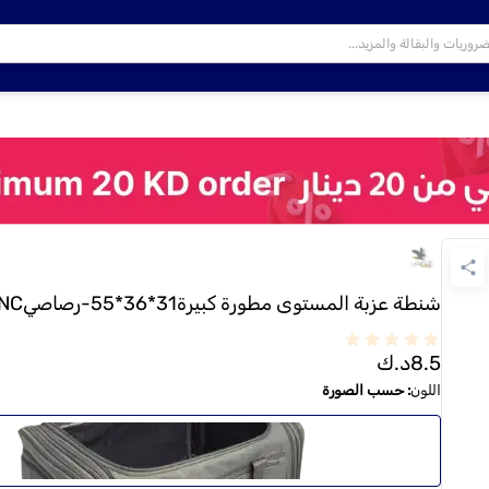
شنطة عزبة المستوى مطورة كبيرة31*36*55-رصاصي1065DNC
8.5
د.ك
اللون
:
حسب الصورة