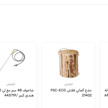
العايش
العايش
لة
جذع ألماني فلاش FSC-ECO
21402
هندي كبير /443719