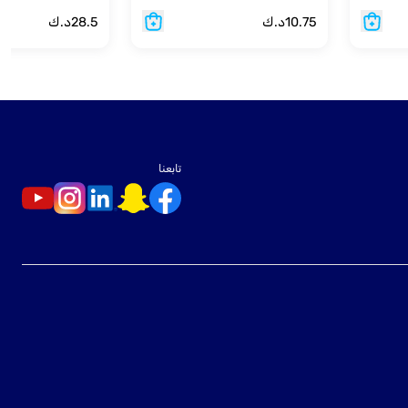
10.75
د.ك
28.5
د.ك
تابعنا