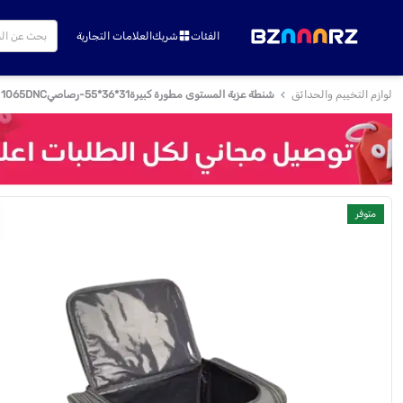
الفئات
شريك
العلامات التجارية
لوازم التخييم والحدائق
شنطة عزبة المستوى مطورة كبيرة31*36*55-رصاصي1065DNC
متوفر