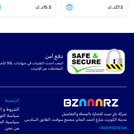
27.5
د.ك
15.5
د.ك
دفع آمن
اتبعت أحدث التقنيات في شهادا
المعاملات عبر الإنترنت
الرئيسية
الشروط و ال
شركة بازر جيت للتجارة بالجملة والتفاصيل
سياسة التو
مدينة الكويت، شارع أحمد الجابر، مجمع سوفت، الطابق السادس.
سياسية ال
+96599274104
من نحن