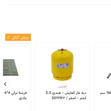
عرض الكل
العايش
العاي
شاخوف 48 سم مع لي 140 سم
دبة غاز العايش - هندي 3.3
فرشة 
كجم - اصفر / 301119Y
عادي