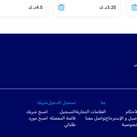
3.25
د.ك
4.5
د.ك
ت SSL لتأمين
عنا
تسجيل الدخول
شريك
أحكام
العلامات التجارية
التسجيل
اصبح شريك
صيل و الإسترجاع
تواصل معنا
قائمة المفضلة
اصبح مورد
خصوصية
طلباتي