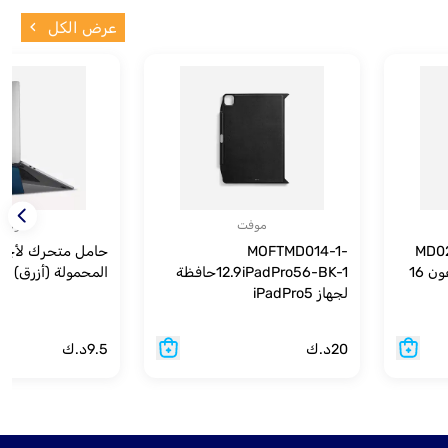
عرض الكل
موفت
موفت
MD021
MOFTMD014-1-
حامل متحرك لأجهزة
غلاف قابل للتوصيل - آيفون 16
12.9iPadPro56-BK-1حافظة
المحمولة (أزرق)
لجهاز iPadPro5
20
د.ك
9.5
د.ك