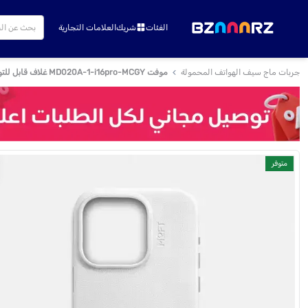
الفئات
شريك
العلامات التجارية
جربات ماج سيف الهواتف المحمولة
موفت MD020A-1-i16pro-MCGY غلاف قابل للتوصيل - آيفون 16 برو
متوفر