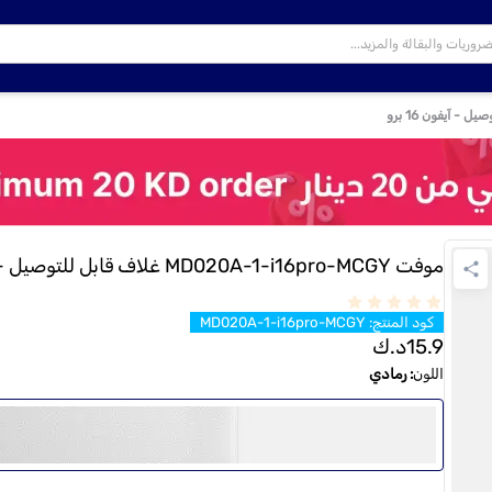
موفت MD020A-1-i16pro-MCGY غلاف قابل للتوصيل - آيفون 16 برو
كود المنتج
:
MD020A-1-i16pro-MCGY
15.9
د.ك
اللون
:
رمادي