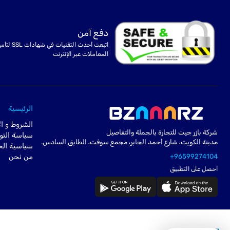
دفع آمن
اتبعت أحدث التقنيات في شهادا
المعاملات عبر الإنترنت
الرئيسية
الشروط و ال
شركة بازر جيت للتجارة بالجملة والتفاصيل
سياسة التو
مدينة الكويت، شارع أحمد الجابر، مجمع سوفت، الطابق السادس.
سياسية ال
+96599274104
من نحن
احصل على التطبيق