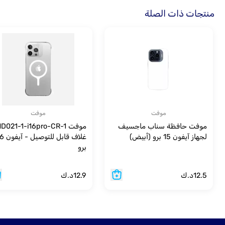
منتجات ذات الصلة
موفت
موفت
موفت حافظة سناب ماجسيف
موفت D021-1-i16pro-CR-1
لجهاز آيفون 15 برو (أبيض)
غلاف قابل للتوص
برو
12.5
د.ك
12.9
د.ك