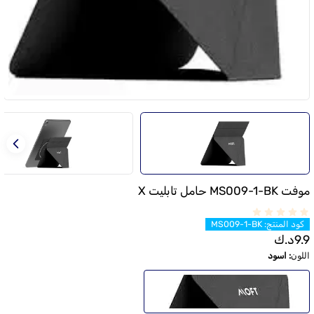
موفت MS009-1-BK حامل تابليت X
كود المنتج
:
MS009-1-BK
9.9
د.ك
اللون
:
اسود