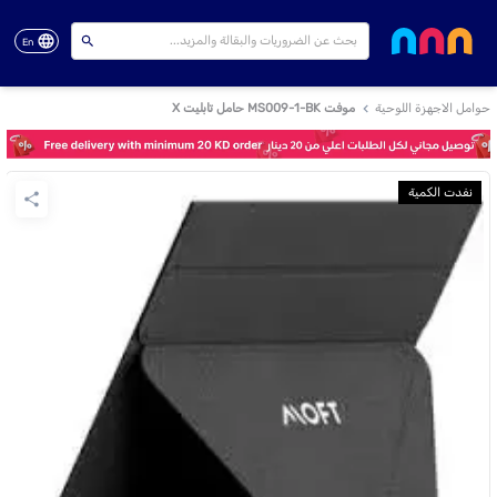
En
حوامل الاجهزة اللوحية
موفت MS009-1-BK حامل تابليت X
نفدت الكمية