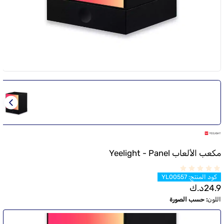
مكعب الألعاب Yeelight - Panel
كود المنتج
:
YL00557
24.9
د.ك
اللون
:
حسب الصورة