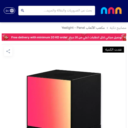
En
مصابيح ذكية
مكعب الألعاب Yeelight - Panel
نفدت الكمية