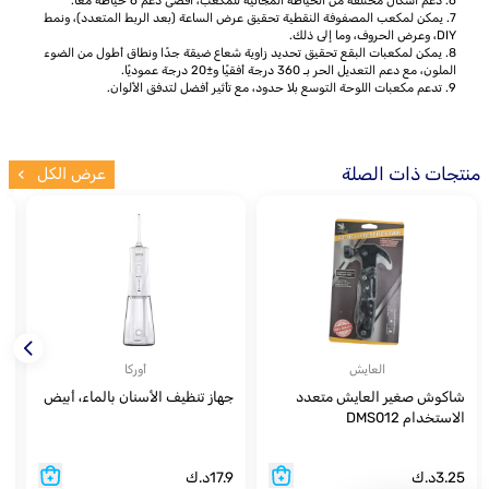
6. دعم أشكال مختلفة من الخياطة المجانية للمكعب، أقصى دعم 6 خياطة معًا.
7. يمكن لمكعب المصفوفة النقطية تحقيق عرض الساعة (بعد الربط المتعدد)، ونمط
DIY، وعرض الحروف، وما إلى ذلك.
8. يمكن لمكعبات البقع تحقيق تحديد زاوية شعاع ضيقة جدًا ونطاق أطول من الضوء
الملون، مع دعم التعديل الحر بـ 360 درجة أفقيًا و±20 درجة عموديًا.
9. تدعم مكعبات اللوحة التوسع بلا حدود، مع تأثير أفضل لتدفق الألوان.
منتجات ذات الصلة
عرض الكل
العايش
أوركا
شاكوش صغير العايش متعدد
جهاز تنظيف الأسنان بالماء، أبيض
ح
الاستخدام DMS012
ل
و
3.25
د.ك
17.9
د.ك
9