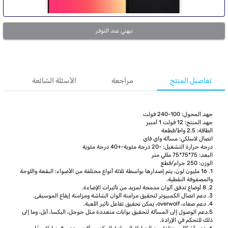
نبهني عند التوفر
تفاصيل المنتج
مراجعة
الأسئلة الشائعة
جهد المحول: 100-240 فولت
جهد المنتج: 12 فولت 1 أمبير
الطاقة: 2.5 واط/قطعة
اتصال لاسلكي: مسألة واي فاي
درجة حرارة التشغيل: -20 درجة مئوية-+40 درجة مئوية
البعد: 75*75*75 مللي متر
الوزن: 250 جرام/قطع
1. 16 مليون لون، يتم إصدارها بواسطة ثلاثة أنواع مختلفة من الأضواء: ​​البقعة واللوحة
والمصفوفة النقطية.
2. 8 أوضاع تدفق ألوان مدمجة لمزيد من تأثيرات الإضاءة.
3. دعم اتصال الكمبيوتر لتحقيق مزامنة ألوان الشاشة ومزامنة إيقاع الموسيقى.
4. دعم صفاء، overwolf، يمكن تحقيق تفاعل تأثير اللعبة.
5.دعم الوصول إلى المسألة لتحقيق بوابات متعددة مثل جوجل، اليكسا، أبل، وما إلى
ذلك للتحكم في الإرادة.