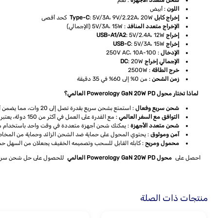
شحن متعدد الأجهزة
: نعم
اللون
: أبيض
إخراج كابل Type-C
: 5V/3A، 9V/2.22A، 20W كحد أقصى
الإخراج متعدد المنافذ
: 5V/3A، 15W (الإجمالي)
إخراج USB-A1/A2
: 5V/2.4A، 12W
إخراج USB-C
: 5V/3A، 15W
الإدخال
: 100-250V AC، 10A
الإجمالي إخراج DC
: 20W
خرج الطاقة
: 2500W
زمن الشحن
: من 0% إلى 60% في 35 دقيقة
لماذا تختار محول Powerology GaN 20W PD العالمي؟
شحن سريع وفعال
: استمتع بشحن سريع بقدرة تصل إلى 20 وات، مما يضمن أن أجهزتك ستكون جاهزة في وقت قصير.
التوافق مع السفر العالمي
: مع القدرة على العمل في أكثر من 150 دولة، يعتبر هذا المحول رفيق السفر المثالي.
شحن متعدد الأجهزة
: يمكنك شحن أجهزة متعددة في وقت واحد باستخدام م
آمن وموثوق
: يحتوي المحول على حماية ضد الشحن الزائد وحماية من المخاطر 
محمول ومريح
: كابله القابل للسحب وتصميمه الخفيف يجعلان من السهل حمله و
احصل على
محول Powerology GaN 20W PD العالمي
للحصول على حل شحن سريع وآ
منتجات ذات الصلة