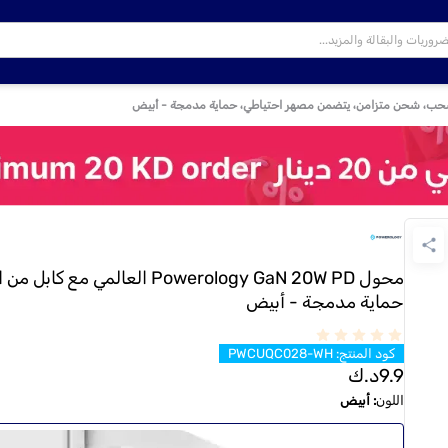
حماية مدمجة - أبيض
كود المنتج
:
PWCUQC028-WH
9.9
د.ك
اللون
:
أبيض