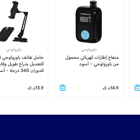
باورولوجي
باورولوجي
منفاخ إطارات كهربائي محمول
حامل هاتف باورولوجي ق
من باورولوجي – أسود
للتعديل بذراع طويل وقاب
للدوران 360 درجة - أسود
14.9
د.ك
13.9
د.ك