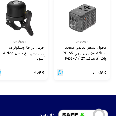
باورولوجي
باورولوجي
محول السفر العالمي متعدد
جرس دراجة وسكوتر من
المنافذ من باورولوجي PD 65
باورولوجي مع حامل Airtag -
وات (3 منافذ Type-C / 2X
أسود
USB-A)
16.9
د.ك
5.9
د.ك
دفع آمن