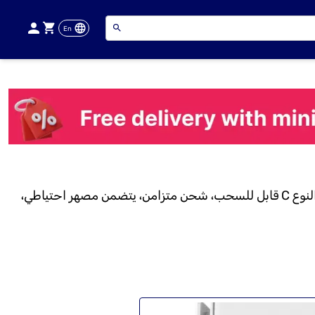
En
محول Powerology GaN 20W PD العالمي مع كابل من النوع C قابل للسحب، شحن متزامن، يتضمن مصهر احتياطي،