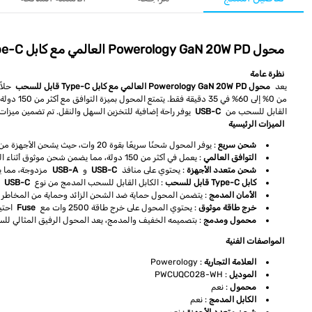
محول Powerology GaN 20W PD العالمي مع كابل Type-C قابل للسحب – حل شحن سريع وآمن ومثالي للسفر
نظرة عامة
يعد
محول Powerology GaN 20W PD العالمي مع كابل Type-C قابل للسحب
حلاً
من 0% إلى 60% في 35 دقيقة فقط. يتمتع المحول بميزة التوافق مع أكثر من 150 دولة، مما يجعله رفيق السفر المثالي للمسافرين الدوليين. كما يحتوي المحول على منافذ
القابل للسحب من
USB-C
يوفر راحة إضافية للتخزين السهل والنقل. تم تضمين ميزات الأما
الميزات الرئيسية
شحن سريع
: يوفر المحول شحنًا سريعًا بقوة 20 وات، حيث يشحن الأجهزة من 0% إلى 60% في 35 دقيقة فقط.
التوافق العالمي
: يعمل في أكثر من 150 دولة، مما يضمن شحن موثوق أثناء السفر الدولي.
شحن متعدد الأجهزة
: يحتوي على منافذ
USB-C
و
USB-A
مزدوجة، مما ي
كابل Type-C قابل للسحب
: الكابل القابل للسحب المدمج من نوع
USB-C
ي
الأمان المدمج
: يتضمن المحول حماية ضد الشحن الزائد وحماية من المخاطر الك
خرج طاقة موثوق
: يحتوي المحول على خرج طاقة 2500 وات مع
Fuse
احتيا
محمول ومدمج
: بتصميمه الخفيف والمدمج، يعد المحول الرفيق المثالي لل
المواصفات الفنية
العلامة التجارية
: Powerology
الموديل
: PWCUQC028-WH
محمول
: نعم
الكابل المدمج
: نعم