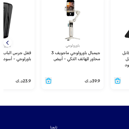
باورولوجي
باورولو
ابل
جيمبال باورولوجي ماجويف 3
قفل جرس الباب ال
ل
محاور للهاتف الذكي - أبيض
باورلوجي - أسود
39.9
د.ك
23.9
د.ك
تابعنا