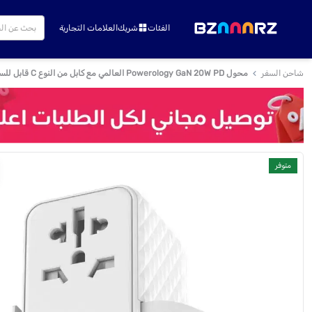
الفئات
شريك
العلامات التجارية
شاحن السفر
محول Powerology GaN 20W PD العالمي مع كابل من النوع C قابل للسحب، شحن متزامن، يتضمن مصهر احتياطي، حماية مدمجة - أبيض
متوفر