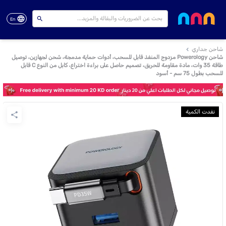
En
شاحن جداري
شاحن Powerology مزدوج المنفذ قابل للسحب، أدوات حماية مدمجة، شحن لجهازين، توصيل
طاقة 35 وات، مادة مقاومة للحريق، تصميم حاصل على براءة اختراع، كابل من النوع C قابل
للسحب بطول 75 سم - أسود
نفدت الكمية