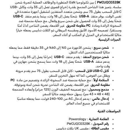
PWCUQC032BK
) بين تكنولوجيا GaN المتطورة والوظائف العملية لتجربة شحن
سلسة. يتميز هذا الشاحن المدمج بقدرة إخراج قصوى تصل إلى 35 وات، وكابل USB-
C قابل للسحب بطول 75 سم، وشحن متعدد المنفذين لتشغيل أجهزة متعددة في
نفس الوقت. يوفر منفذ
USB-A
شحنًا يصل إلى 18 وات، بينما يدعم منفذ
USB-C
شحنًا يصل إلى 35 وات للحصول على شحن سريع وفعال. مع حماية مدمجة ضد
السخونة الزائدة ومادة
PC مقاومة للحريق
غير اللامعة، يضمن الشاحن أداءً آمنًا
ومستقرًا. تصميمه الأسود الأنيق ومقبسه البريطاني ذو الثلاث دبابيس يجعله خيارًا
مثاليًا للاستخدام في المنزل أو المكتب أو أثناء السفر.
الميزات الرئيسية
شحن سريع
: يشحن الأجهزة من 0% إلى 60% في 35 دقيقة فقط، مما يجعله
مثاليًا للمستخدمين أثناء التنقل.
شحن مزدوج المنفذ
: يقدم منفذ
USB-C
إخراجًا يصل إلى 35 وات، بينما
يدعم منفذ
USB-A
شحنًا يصل إلى 18 وات، مما يسمح بشحن جهازين في
وقت واحد.
كابل USB-C قابل للسحب
: كابل قابل للسحب بطول 75 سم يقدم مرونة
ويقلل من الفوضى، كما أنه سهل التخزين للسفر.
السلامة أولاً
: مع حماية مدمجة ضد السخونة الزائدة، وتصميم من مادة
PC
مقاومة للحريق
غير اللامعة، يضمن لك الشاحن تجربة شحن آمنة وموثوقة.
مدمج ومحمول
: مع تصميمه الخفيف الوزن (125 جرام) وأبعاده المدمجة
(48 × 48 × 43 مم)، يسهل حمله ويعد مثاليًا للسفر.
إدخال عالمي
: يدعم إدخال AC من 100-240 فولت، مما يجعله مناسبًا
للاستخدام في جميع أنحاء العالم.
المواصفات الفنية
العلامة التجارية
: Powerology
رقم الموديل
: PWCUQC032BK
مقبس الطاقة
: مقبس UK بثلاث دبابيس