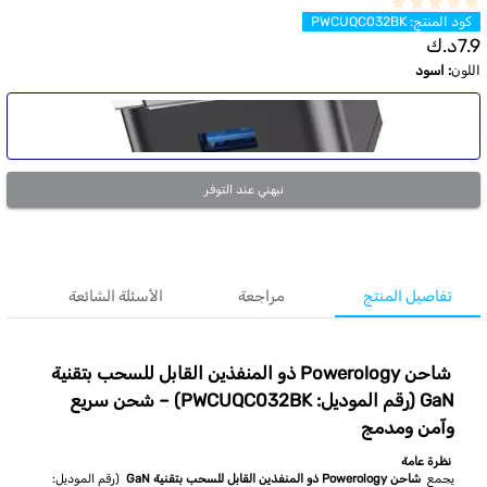
كود المنتج
:
PWCUQC032BK
7.9
د.ك
اللون
:
اسود
نبهني عند التوفر
تفاصيل المنتج
مراجعة
الأسئلة الشائعة
شاحن Powerology ذو المنفذين القابل للسحب بتقنية
GaN (رقم الموديل: PWCUQC032BK) – شحن سريع
وآمن ومدمج
نظرة عامة
يجمع
شاحن Powerology ذو المنفذين القابل للسحب بتقنية GaN
(رقم الموديل: