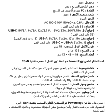
محمول
: نعم
دعم الشحن السريع
: نعم
المادة
: PC مقاوم للحريق غير اللامع
شحن متعدد الأجهزة
: نعم
اللون
: أسود
الإدخال
: AC 100-240V، 50/60Hz، 0.8A
الإخراج
: 35 وات كحد أقصى
إخراج كابل USB-C
: 5V/3A، 9V/3A، 12V/2.91A، 15V/2.33A، 20V/1.75A
(35 وات كحد أقصى)
إخراج منفذ USB-A
: 5V/3A، 9V/2A، 12V/1.5A (18 وات كحد أقصى)
إخراج USB-C + USB-A
: 5V/3A، 15 وات كحد أقصى
طول الكابل القابل للسحب
: 75 سم
وزن المنتج
: 125 جرام
أبعاد المنتج
: 48 × 48 × 43 مم
لماذا تختار شاحن Powerology ذو المنفذين القابل للسحب بتقنية GaN؟
كفاءة وسرعة
: استمتع بشحن سريع لأجهزتك سواء كنت في المنزل أو في
العمل أو أثناء التنقل.
شحن مزدوج المنفذ
: شحن جهازين في نفس الوقت، مع إخراج يصل إلى 35
وات لمنفذ
USB-C
و18 وات لمنفذ
USB-A
.
مدمج وسهل الحمل
: تصميمه القابل للسحب والمدمج يجعل من السهل
تخزينه وحمله في حقيبتك أو جيبك.
آمن ومتين
: مع حماية مدمجة ضد السخونة الزائدة ومواد مقاومة للحريق،
يمكنك الاعتماد على هذا الشاحن لشحن أجهزتك بأمان.
احصل على
شاحن Powerology ذو المنفذين القابل للسحب بتقنية GaN
اليوم
للحصول على حل شحن فعال وآمن ومدمج يبقي أجهزتك مشحونة وجاهزة للاستخدام
أينما كنت!