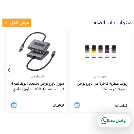
منتجات ذات الصلة
عرض الكل
باورولوجي
باورولوجي
زيوت عطرية فاخرة من باورولوجي
موزع باورولوجي متعدد الوظائف 4
سيجنتشر سينت
في 1 بمنفذ USB-C – لون رمادي.
ب
3.3
د.ك
9.9
د.ك
9
تواصل معنا