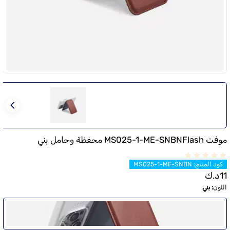
موفت MS025-1-ME-SNBNFlash محفظة وحامل بني
كود المنتج
:
MS025-1-ME-SNBN
11
د.ك
اللون
:
بني