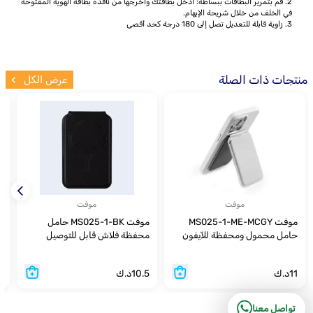
2. قم بتمرير البطاقات ببساطة: أدخل بطاقتك وأخرجها من نافذة بطاقة الهوية المفتوحة
في الخلف من خلال شريحة الإبهام.
3. زاوية قابلة للتعديل تصل إلى 180 درجة كحد أقصى
منتجات ذات الصلة
عرض الكل
موفت
موفت
موفت MS025-1-ME-MCGY
موفت MS025-1-BK حامل
حامل محمول ومحفظة للآيفون
محفظة فلاش قابل للتوصيل
BK
11
د.ك
10.5
د.ك
1
تواصل معنا