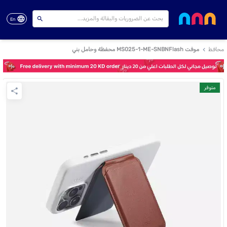
En
محافظ
موفت MS025-1-ME-SNBNFlash محفظة وحامل بني
متوفر