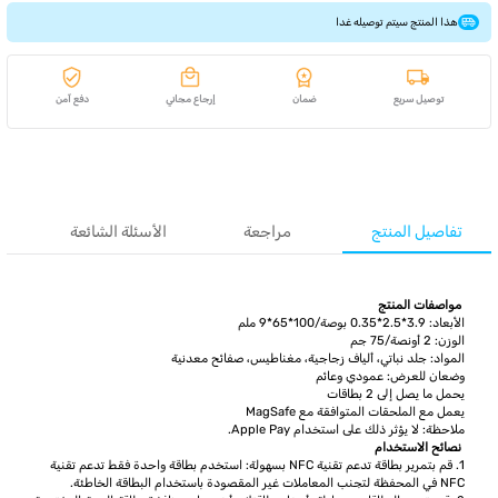
هذا المنتج سيتم توصيله غدا
توصيل سريع
ضمان
إرجاع مجاني
دفع آمن
تفاصيل المنتج
مراجعة
الأسئلة الشائعة
مواصفات المنتج
الأبعاد: 3.9*2.5*0.35 بوصة/100*65*9 ملم
الوزن: 2 أونصة/75 جم
المواد: جلد نباتي، ألياف زجاجية، مغناطيس، صفائح معدنية
وضعان للعرض: عمودي وعائم
يحمل ما يصل إلى 2 بطاقات
يعمل مع الملحقات المتوافقة مع MagSafe
ملاحظة: لا يؤثر ذلك على استخدام Apple Pay.
نصائح الاستخدام
1. قم بتمرير بطاقة تدعم تقنية NFC بسهولة: استخدم بطاقة واحدة فقط تدعم تقنية
NFC في المحفظة لتجنب المعاملات غير المقصودة باستخدام البطاقة الخاطئة.