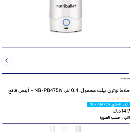
خلاط نوتري بيلت محمول، 0.4 لتر، NB-PB475W – أبيض فاتح
كود المنتج
:
NB-PB475W
14.9
د.ك
اللون
:
حسب الصورة