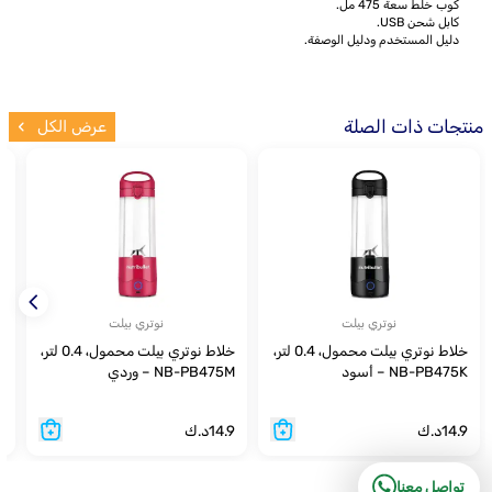
كوب خلط سعة 475 مل.
كابل شحن USB.
دليل المستخدم ودليل الوصفة.
منتجات ذات الصلة
عرض الكل
نوتري بيلت
نوتري بيلت
خلاط نوتري بيلت محمول، 0.4 لتر،
خلاط نوتري بيلت محمول، 0.4 لتر،
NB-PB475K – أسود
NB-PB475M – وردي
ق
14.9
د.ك
14.9
د.ك
9
تواصل معنا