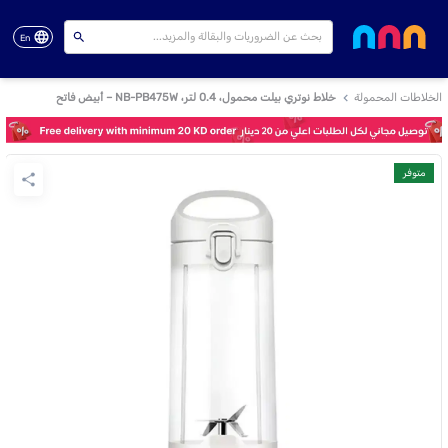
En
الخلاطات المحمولة
خلاط نوتري بيلت محمول، 0.4 لتر، NB-PB475W – أبيض فاتح
متوفر