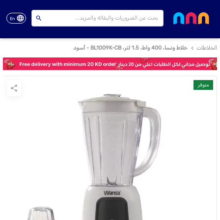
En
الخلاطات
خلاط ونسا، 400 واط، 1.5 لتر، BL1009K-CB - أسود
متوفر