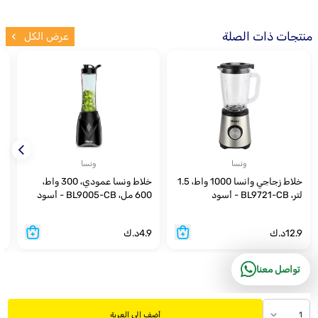
منتجات ذات الصلة
عرض الكل
ونسا
ونسا
خلاط زجاجي وانسا 1000 واط، 1.5
خلاط ونسا عمودي، 300 واط،
لتر، BL9721-CB - أسود
600 مل، BL9005-CB - أسود
أ
12.9
د.ك
4.9
د.ك
9
تواصل معنا
1
أضف إلى العربة