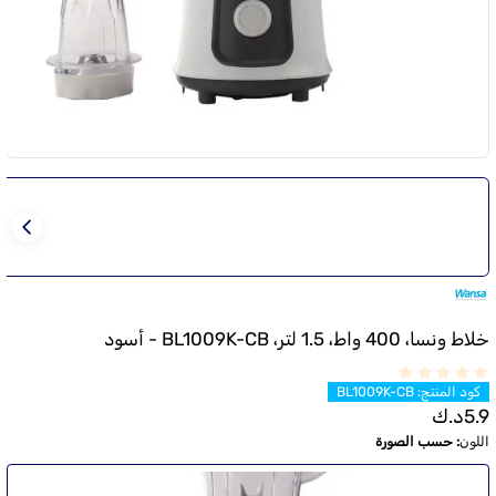
خلاط ونسا، 400 واط، 1.5 لتر، BL1009K-CB - أسود
كود المنتج
:
BL1009K-CB
5.9
د.ك
اللون
:
حسب الصورة