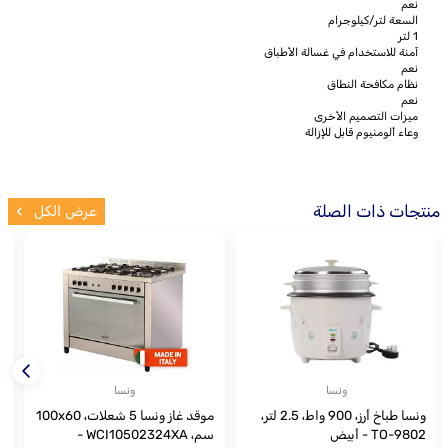
نعم
السعة لتر/كيلوجرام
1 لتر
آمنة للاستخدام في غسالة الأطباق
نعم
نظام مكافحة النطاق
نعم
ميزات التصميم الأخرى
وعاء ألومنيوم قابل للإزالة
منتجات ذات الصلة
عرض الكل
ونسا
ونسا
ونسا طباخ أرز، 900 واط، 2.5 لتر،
موقد غاز ونسا 5 شعلات، 100x60
TO-9802 - أبيض
سم، WCI10502324XA -
60