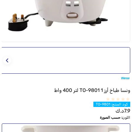
ونسا طباخ أرز TO-9801 1 لتر 400 واط
كود المنتج
:
TO-9801
7.9
د.ك
اللون
:
حسب الصورة