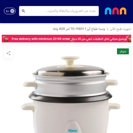
En
اجهزة طبخ الأرز
ونسا طباخ أرز TO-9801 1 لتر 400 واط
متوفر