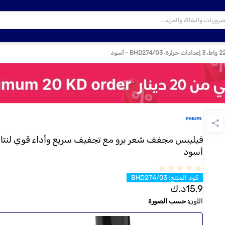
أسود
كود المنتج
:
BHD274/03
15.9
د.ك
اللون
:
حسب الصورة