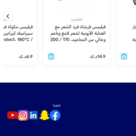
فيليبس
فيليب
500 جهاز
فيليبس فرشاة فرد الشعر مع
فيليبس مكواة فرد 
العناية الأيونية لشعر لامع وناعم
سيراميك كيراتين مع
ة
وخالي من التجاعيد، 170 / 200
rotect، 180°C /
الأيونية، 5 ملحقات، 1000 واط،
درجة مئوية، BHH880/03 -
220°C، BHS375/03 - أ
رارة، BHA530/03
أسود/بنفسجي
14.9
د.ك
6.9
د.ك
تابعنا