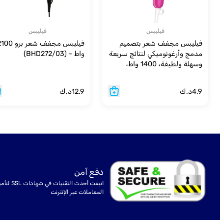
فيليبس
فيليبس
فيليبس مجفف شعر بتصميم
فيليبس مجفف شعر برو 
مدمج وأرغونوميكي لنتائج سريعة
واط - (BHD272/03)
وسهلة ولطيفة، 1400 واط،
BHD003/03 - وردي/أبيض
4.9
د.ك
12.9
د.ك
دفع آمن
اتبعت أحدث التقنيات في شهادا
المعاملات عبر الإنترنت