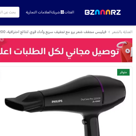
الفئات
شريك
العلامات التجارية
العناية بالشعر
فيليبس مجفف شعر برو مع تجفيف سريع وأداء قوي لنتائج احترافية، 2200 واط، 3 إعدادات حرارة، BHD274/03 - أسود
متوفر