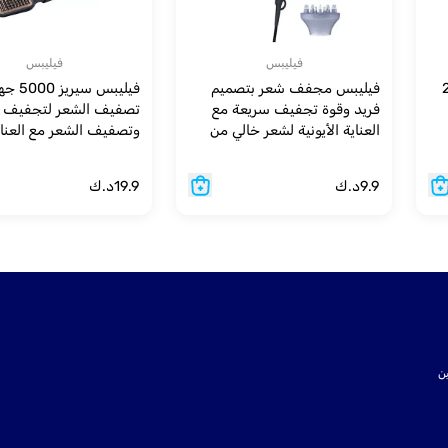
فيليبس
فيليبس
2100
فيليبس مجفف شعر بتصميم
فيليبس سيريز 0
فريد وقوة تجفيف سريعة مع
تصفيف الشعر لتجفيف
العناية الأيونية لشعر خالي من
وتصفيف الشعر مع العناي
التجاعيد، 2100 واط،
BHD360/23 - أزرق
3 إعدادات ح
9.9
د.ك
19.9
د.ك
- أسود
ت SSL لتأمين