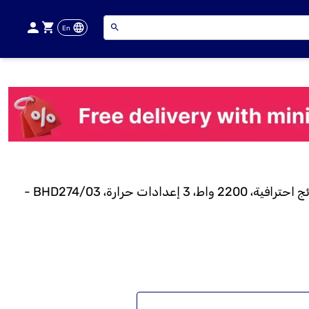
En
فيليبس مجفف شعر برو مع تجفيف سريع وأداء قوي لنتائج احترافية، 2200 واط، 3 إعدادات حرارة، BHD274/03 -