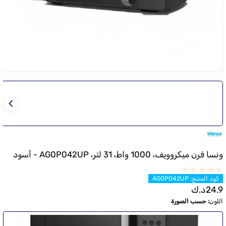
ونسا فرن ميكروويف، 1000 واط، 31 لتر، AG0P042UP - أسود
كود المنتج
:
AG0P042UP
24.9
د.ك
اللون
:
حسب الصورة