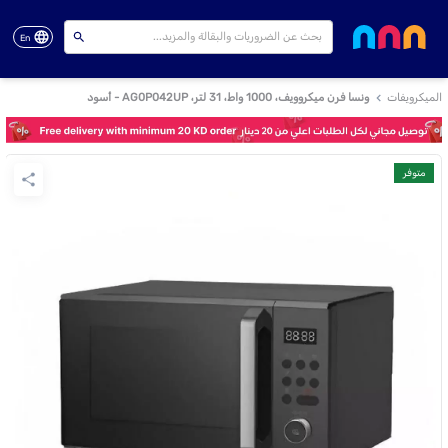
En
الميكرويفات
ونسا فرن ميكروويف، 1000 واط، 31 لتر، AG0P042UP - أسود
متوفر