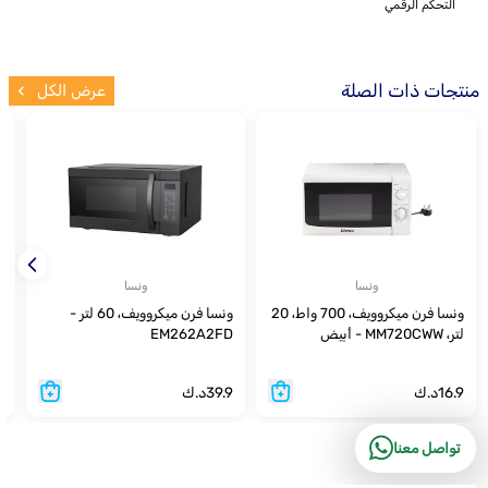
التحكم الرقمي
منتجات ذات الصلة
عرض الكل
ونسا
ونسا
ونسا فرن ميكروويف، 700 واط، 20
ونسا فرن ميكروويف، 60 لتر -
لتر، MM720CWW - أبيض
EM262A2FD
ب
16.9
د.ك
39.9
د.ك
9
تواصل معنا