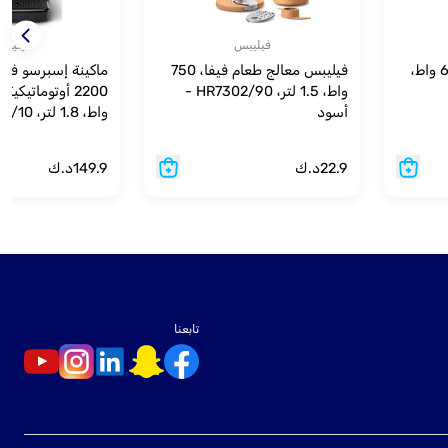
فيليبس
فيليب
خلاط يدوي فيليبس، 650 واط،
فيليبس معالج طعام فيفا، 750
ماكينة إسبرسو فيل
واط، 1.5 لتر، HR7302/90 -
أسود
أسود
22.9
د.ك
149.9
د.ك
تابعنا