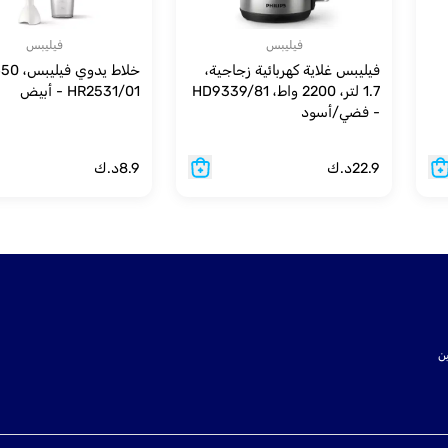
فيليبس
فيليبس
فيليبس غلاية كهربائية زجاجية،
1.7 لتر، 2200 واط، HD9339/81
HR2531/01 - أبيض
- فضي/أسود
22.9
د.ك
8.9
د.ك
ت SSL لتأمين