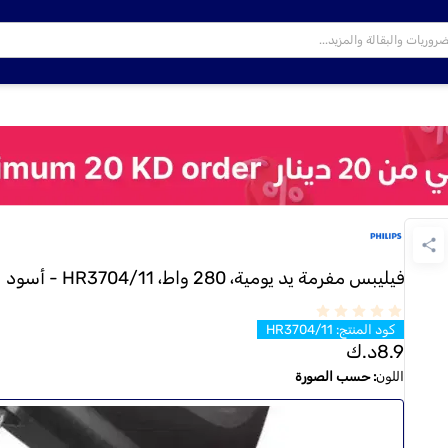
فيليبس مفرمة يد يومية، 280 واط، HR3704/11 - أسود
كود المنتج
:
HR3704/11
8.9
د.ك
اللون
:
حسب الصورة