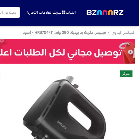
الفئات
شريك
العلامات التجارية
الميكسر اليدوي
فيليبس مفرمة يد يومية، 280 واط، HR3704/11 - أسود
متوفر