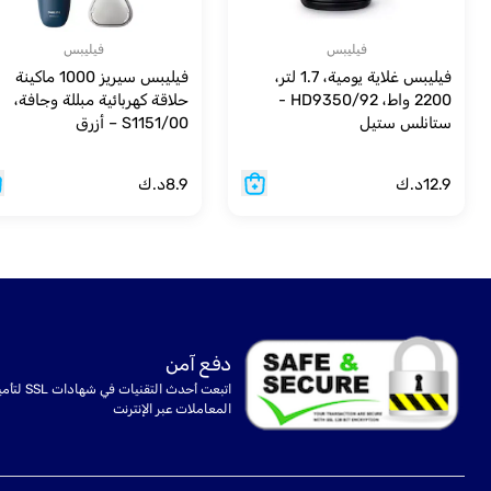
فيليبس
فيليبس
فيليبس غلاية يومية، 1.7 لتر،
فيليبس سيريز 1000 ماكينة
2200 واط، HD9350/92 -
حلاقة كهربائية مبللة وجافة،
ستانلس ستيل
S1151/00 – أزرق
12.9
د.ك
8.9
د.ك
دفع آمن
اتبعت أحدث التقنيات في شهادا
المعاملات عبر الإنترنت