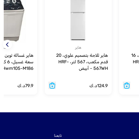
هاير
هاير
هاير ثلاجة بتصميم علوي، 16
هاير ثلاجة بتصميم علوي، 20
457 لتر، HRF-
قدم مكعب، 567 لتر، HRF-
سعة غس
567WH - أبيض
186
ورمادي
124.9
د.ك
79.9
د.ك
تابعنا