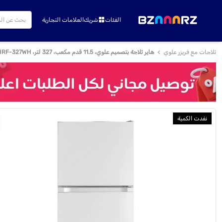
الفئات
شريك
العلامات التجارية
ثلاجات مع فريزر علوي
هاير ثلاجة بتصميم علوي، 11.5 قدم مكعب، 327 لتر، HRF-327WH - أبيض
نفدت الكمية