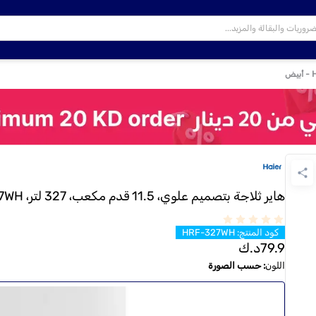
هاير ثلاجة بتصميم علوي، 11.5 قدم مكعب، 327 لتر، HRF-327WH - أبيض
كود المنتج
:
HRF-327WH
79.9
د.ك
اللون
:
حسب الصورة