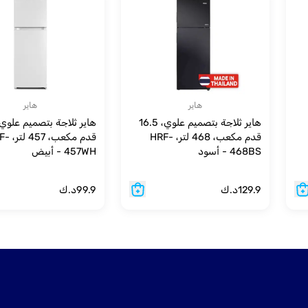
هاير
هاير
هاير ثلاجة بتصميم علوي، 16.5
قدم مكعب، 468 لتر، HRF-
قدم مكعب، 
468BS - أسود
457WH - أبيض
129.9
د.ك
99.9
د.ك