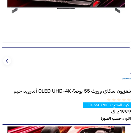
تلفزيون سكاي وورث 55 بوصة QLED UHD-4K أندرويد جيم
كود المنتج
:
LED-55Q7700G
199.9
د.ك
اللون
:
حسب الصورة