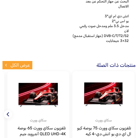
البحث عن جهاز التحكم عن بعد
الاتصال
اتش دي ام اي*3
يو اس بي*2
مدخل 3.5 ملم ومدخل صوت رقمي
لان
DVB-C/T/T2/S2 (جهاز استقبال مدمج)
3+32 جيجابايت
منتجات ذات الصلة
عرض الكل
سكاي وورث
سكاي وورث
تلفزيون سكاي وورث 75 بوصة كيو
تلفزيون سكاي وورث 65 بوصة
ال اي دي يو اتش دي-4 كيه
QLED UHD-4K أندرويد جيم
بو