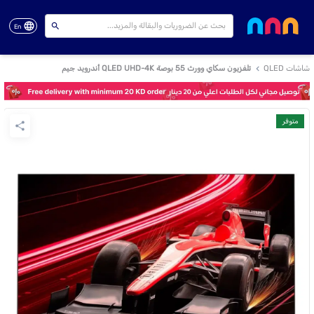
En
شاشات QLED
تلفزيون سكاي وورث 55 بوصة QLED UHD-4K أندرويد جيم
متوفر