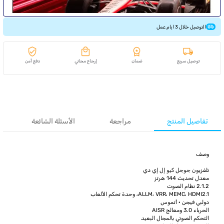
التوصيل خلال 3 ايام عمل
توصيل سريع
ضمان
إرجاع مجاني
دفع آمن
تفاصيل المنتج
مراجعة
الأسئلة الشائعة
وصف
تلفزيون جوجل كيو إل إي دي
معدل تحديث 144 هرتز
2.1.2 نظام الصوت
ALLM، VRR، MEMC، HDMI2.1، وحدة تحكم الألعاب
دولبي فيجن · أتموس
الحرباء 3.0 ومعالج AISR
التحكم الصوتي بالمجال البعيد