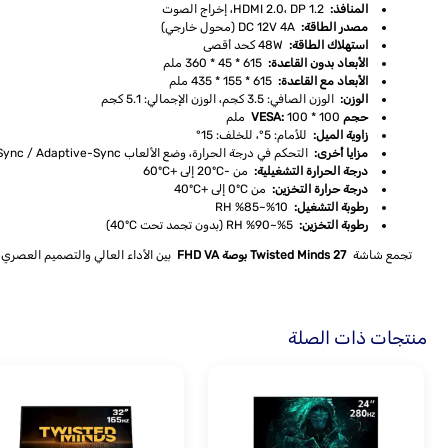
المنافذ:
HDMI 2.0، DP 1.2، إخراج الصوت
مصدر الطاقة:
DC 12V 4A (محول خارجي)
استهلاك الطاقة:
48W كحد أقصى
الأبعاد بدون القاعدة:
615 * 45 * 360 ملم
الأبعاد مع القاعدة:
615 * 155 * 435 ملم
الوزن:
الوزن الصافي: 3.5 كجم، الوزن الإجمالي: 5.1 كجم
حجم VESA:
100 * 100 ملم
زاوية الميل:
للأمام: 5°، للخلف: 15°
مزايا أخرى:
التحكم في درجة الحرارة، وضع الألعاب FPS/RTS، FreeSync / Adaptive-Sync
درجة الحرارة التشغيلية:
من -20ºC إلى +60ºC
درجة حرارة التخزين:
من 0ºC إلى +40ºC
رطوبة التشغيل:
10%~85% RH
رطوبة التخزين:
5%~90% RH (بدون تجمد تحت 40ºC)
تجمع شاشة
Twisted Minds 27 بوصة FHD VA
بين الأداء العالي والتصميم العصري لتوفير تجربة م
منتجات ذات الصلة