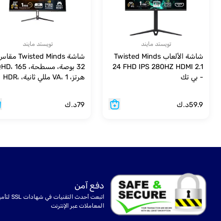
تويستد مايند
تويستد مايند
شاشة الألعاب Twisted Minds
شاشة Twisted Minds مق
24 FHD IPS 280HZ HDMI 2.1
32 بوصة، مسطحة، ، 165
- بي تك
هرتز، VA، 1 مللي ثانية، HDR،
HDMI2.1 للألعاب
59.9
د.ك
79
د.ك
دفع آمن
اتبعت أحدث التقنيات في شهادا
المعاملات عبر الإنترنت