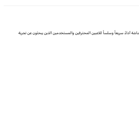
ئية استثنائية. مع دقة 1920x1080 (FHD) ومعدل تحديث 180Hz واستجابة 0.5ms، توفر هذه الشاشة أداءً سريعاً وسلساً للاعبين المحترفين والمستخدمين الذين يبحثون عن تجربة