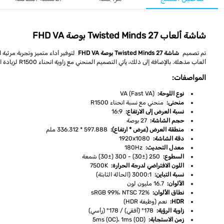
شاشة ألعاب Twisted Minds 27 بوصة FHD VA
تم تصميم
شاشة Twisted Minds 27 بوصة FHD VA
ألعاب مذهلة. بالإضافة إلى ذلك، يأتي التصميم المنحني مع زاوية انحناء R1500 لزيادة الغمر البصري أثناء اللعب.
المواصفات:
نوع اللوحة:
VA (Fast VA)
منحنى:
منحني مع نسبة انحناء R1500
نسبة العرض إلى الارتفاع:
16:9
حجم الشاشة:
27 بوصة
منطقة العرض (عرض * ارتفاع):
597.888 * 336.312 ملم
دقة الشاشة:
1920x1080
معدل التحديث:
180Hz
السطوع:
250 (±30) - 300 (±30) شمعة
اللون الافتراضي لدرجة الحرارة:
7500K
نسبة التباين:
3000:1 (الحالة الثابتة)
الألوان:
16.7 مليون لون
نطاق الألوان:
sRGB 99%، NTSC 72%
HDR:
نعم (وظيفة HDR)
زاوية الرؤية:
178° (أفقي) / 178° (رأسي)
زمن الاستجابة:
5ms (OC)، 1ms (OD)