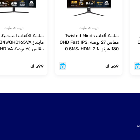
تويستد مايند
تويستد مايند
اس
شاشة ألعاب Twisted Minds
شاشة الألعاب المنحنية 
QHD
مقاس 27 بوصة QHD Fast IPS،
مايندز 4WQHD165VA
180 هرتز، 0.5MS، HDMI 2.1،
HDR400 RGB - أسود
باللون الأسود
69
د.ك
99
د.ك
ت SSL لتأمين