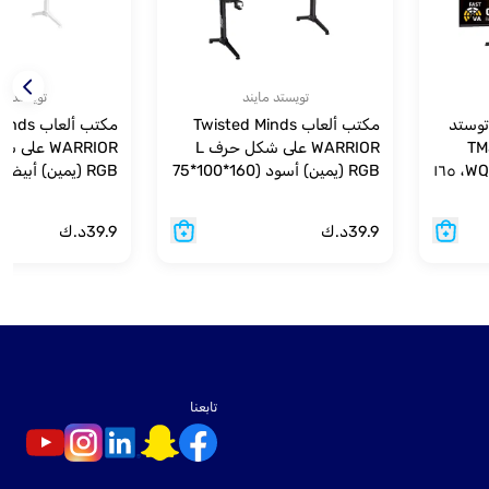
تويستد مايند
تويستد ما
توستد
مكتب ألعاب Twisted Minds
مكتب ألعا
TM3
WARRIOR على شكل حرف L
مقاس ٣٤ بوصة WQHD VA، ١٦٥
RGB (يمين) أسود (160*100*75
هرتز، ٠.٥ مللي ثانية، HDMI ٢.١ –
سم)
سم)
39.9
د.ك
39.9
د.ك
تابعنا