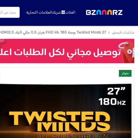
الفئات
شريك
العلامات التجارية
شاشات قيمنق
Twisted Minds 27 بوصة FHD VA، 180 هرتز، 0.5 مللي ثانية، HDMI2.0، شاشة ألعاب منحنية HDR - أسود
متوفر