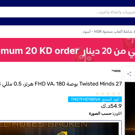
Twisted Minds 27 بوصة FHD VA، 180 هرتز، 0.5 مللي ثانية، HDMI2.0، شاشة ألعاب منحنية HDR - أسود
كود المنتج
:
TM27FHD180VA
54.9
د.ك
اللون
:
حسب الصورة