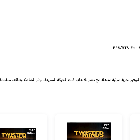
رئية مذهلة مع دعم للألعاب ذات الحركة السريعة. توفر الشاشة وظائف متقدمة مثل FreeSync وتقنيات HDR لتعزيز الجودة البصرية أثناء