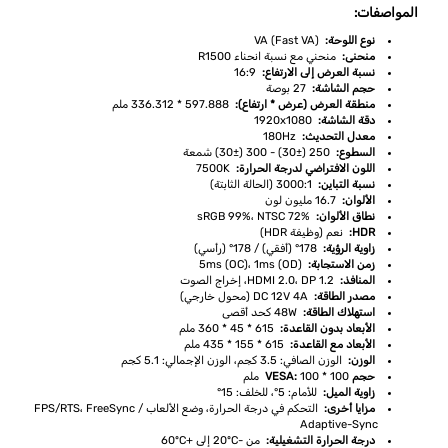
المواصفات:
نوع اللوحة:
VA (Fast VA)
منحنى:
منحني مع نسبة انحناء R1500
نسبة العرض إلى الارتفاع:
16:9
حجم الشاشة:
27 بوصة
منطقة العرض (عرض * ارتفاع):
597.888 * 336.312 ملم
دقة الشاشة:
1920x1080
معدل التحديث:
180Hz
السطوع:
250 (±30) - 300 (±30) شمعة
اللون الافتراضي لدرجة الحرارة:
7500K
نسبة التباين:
3000:1 (الحالة الثابتة)
الألوان:
16.7 مليون لون
نطاق الألوان:
sRGB 99%، NTSC 72%
HDR:
نعم (وظيفة HDR)
زاوية الرؤية:
178° (أفقي) / 178° (رأسي)
زمن الاستجابة:
5ms (OC)، 1ms (OD)
المنافذ:
HDMI 2.0، DP 1.2، إخراج الصوت
مصدر الطاقة:
DC 12V 4A (محول خارجي)
استهلاك الطاقة:
48W كحد أقصى
الأبعاد بدون القاعدة:
615 * 45 * 360 ملم
الأبعاد مع القاعدة:
615 * 155 * 435 ملم
الوزن:
الوزن الصافي: 3.5 كجم، الوزن الإجمالي: 5.1 كجم
حجم VESA:
100 * 100 ملم
زاوية الميل:
للأمام: 5°، للخلف: 15°
مزايا أخرى:
التحكم في درجة الحرارة، وضع الألعاب FPS/RTS، FreeSync /
Adaptive-Sync
درجة الحرارة التشغيلية:
من -20ºC إلى +60ºC