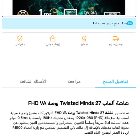
هذا المنتج سيتم توصيله غدا
توصيل سريع
ضمان
إرجاع مجاني
دفع آمن
تفاصيل المنتج
مراجعة
الأسئلة الشائعة
شاشة ألعاب Twisted Minds 27 بوصة FHD VA
تم تصميم
شاشة Twisted Minds 27 بوصة FHD VA
لتوفير أداء متميز وتجربة مرئية
استثنائية. مع دقة 1920x1080 (FHD) ومعدل تحديث 180Hz واستجابة 0.5ms، توفر
هذه الشاشة أداءً سريعاً وسلساً للاعبين المحترفين والمستخدمين الذين يبحثون عن
تجربة ألعاب مذهلة. بالإضافة إلى ذلك، يأتي التصميم المنحني مع زاوية انحناء R1500
لزيادة الغمر البصري أثناء اللعب.