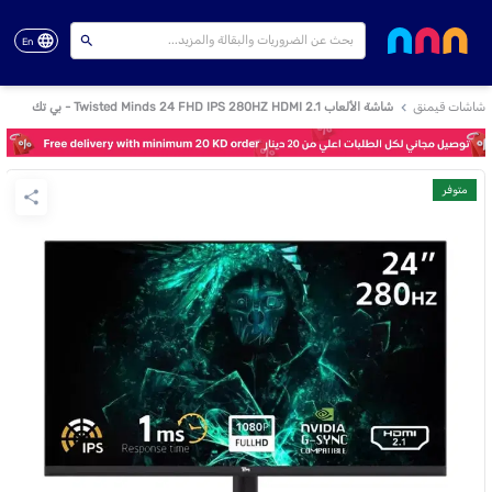
En
شاشات قيمنق
شاشة الألعاب Twisted Minds 24 FHD IPS 280HZ HDMI 2.1 - بي تك
متوفر