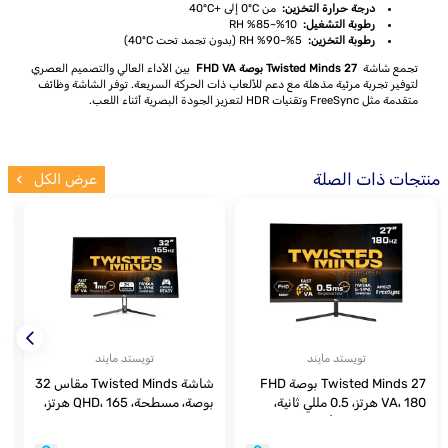
درجة حرارة التخزين:
من 0ºC إلى +40ºC
رطوبة التشغيل:
10%~85% RH
رطوبة التخزين:
5%~90% RH (بدون تجمد تحت 40ºC)
تجمع شاشة
Twisted Minds 27 بوصة FHD VA
بين الأداء العالي والتصميم العصري
لتوفير تجربة مرئية مذهلة مع دعم للألعاب ذات الحركة السريعة. توفر الشاشة وظائف
متقدمة مثل FreeSync وتقنيات HDR لتعزيز الجودة البصرية أثناء اللعب.
منتجات ذات الصلة
عرض الكل
تويستد مايند
تويستد مايند
Twisted Minds 27 بوصة FHD
شاشة Twisted Minds مقاس 32
ش
VA، 180 هرتز، 0.5 مللي ثانية،
بوصة، مسطحة، QHD، 165 هرتز،
HDMI2.0، شاشة ألعاب منحنية
VA، 1 مللي ثانية، HDR، HDMI2.1
HDR - أسود
للألعاب