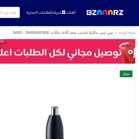
الفئات
شريك
العلامات التجارية
عناية الوجه
بيبي ليس ماكينة تشذيب شعر الأنف والأذن SASO - BABE650SDE
متوفر