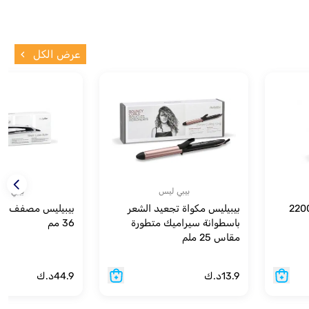
عرض الكل
بيبي ليس
بيبي لي
ليس مجفف الشعر 2200
بيبيليس مكواة تجعيد الشعر
بيبيليس مصفف الشع
باسطوانة سيراميك متطورة
36 مم
مقاس 25 ملم
13.9
د.ك
44.9
د.ك