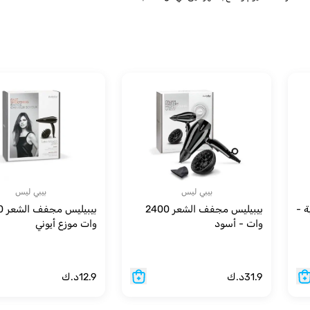
بيبي ليس
بيبي ليس
ة -
بيبيليس مجفف الشعر 2400
بيبي
وات - أسود
وات موزع أيوني
31.9
د.ك
12.9
د.ك