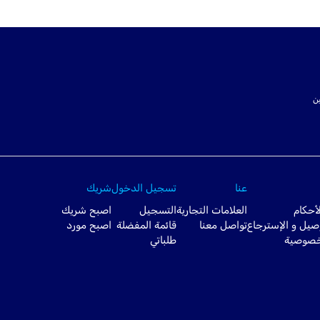
ت SSL لتأمين
عنا
تسجيل الدخول
شريك
أحكام
العلامات التجارية
التسجيل
اصبح شريك
صيل و الإسترجاع
تواصل معنا
قائمة المفضلة
اصبح مورد
خصوصية
طلباتي