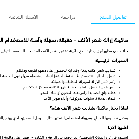
تفاصيل المنتج
مراجعة
الأسئلة الشائعة
ماكينة إزالة شعر الأنف – دقيقة، سهلة وآمنة للاستخدام ال
حافظ على مظهر أنيق ونظيف مع ماكينة تشذيب شعر الأنف المدمجة، المصممة لتوفير تشذ
المميزات الرئيسية:
تشذيب شعر الأنف بدقة وفعالية للحصول على مظهر نظيف ومنظم.
تعمل بالبطارية (تتضمن بطارية AA واحدة) لتوفير استخدام سهل دون الحاجة لكهرباء.
رأس قابل للإزالة لسهولة التنظيف والصيانة.
رأس قابل للغسل بالماء للحفاظ على النظافة بعد كل استخدام.
غطاء واقٍ لحماية الرأس عند التخزين أو أثناء السفر.
ضمان لمدة 3 سنوات لموثوقية وأداء طويل الأمد.
لماذا تختار ماكينة تشذيب شعر الأنف هذه؟
بفضل تصميمها العملي وسهولة استخدامها، تعتبر مثالية للرجل العصري الذي يهتم بالتفا
اطلبها الآن!
استثمر في أداة العناية الشخصية التي تجمع بين الراحة والكفاءة – احصل على ماكينة إزا