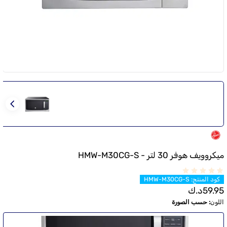
ميكروويف هوفر 30 لتر - HMW-M30CG-S
كود المنتج
:
HMW-M30CG-S
59.95
د.ك
اللون
:
حسب الصورة