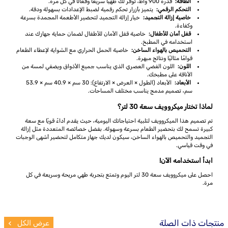
الطاقة:
قدرة 900 واط، توفر لك طهيًا سريعًا وفعالًا في كل مرة.
التحكم الرقمي:
يتميز بأزرار تحكم رقمية لضبط الإعدادات بسهولة ودقة.
خاصية إزالة التجميد:
خيار إزالة التجميد لتحضير الأطعمة المجمدة بسرعة
وكفاءة.
قفل أمان للأطفال:
خاصية قفل الأمان للأطفال لضمان حماية جهازك عند
استخدامه في المطبخ.
التحميص بالهواء الساخن:
خاصية الحمل الحراري مع الشواية لإعطاء الطعام
قوامًا مثاليًا ونتائج مبهرة.
اللون:
اللون الفضي العصري الذي يناسب جميع الأذواق ويضفي لمسة من
الأناقة على مطبخك.
الأبعاد:
الأبعاد (الطول × العرض × الارتفاع): 30 سم × 40.9 سم × 53.9
سم، تصميم مدمج يناسب مختلف المساحات.
لماذا تختار ميكروويف سعة 30 لتر؟
تم تصميم هذا الميكروويف لتلبية احتياجاتك اليومية، حيث يقدم أداءً قويًا مع سعة
كبيرة تسمح لك بتحضير الطعام بسرعة وسهولة. بفضل خصائصه المتعددة مثل إزالة
التجميد والتحميص بالهواء الساخن، سيكون لديك جهاز متكامل لتحضير أشهى الوجبات
في وقت قياسي.
ابدأ استخدامه الآن!
احصل على ميكروويف سعة 30 لتر اليوم وتمتع بتجربة طهي مريحة وسريعة في كل
مرة.
منتجات ذات الصلة
عرض الكل