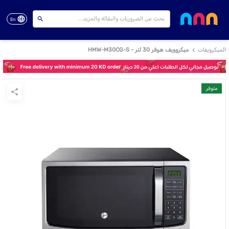
En
الميكرويفات
ميكروويف هوفر 30 لتر - HMW-M30CG-S
متوفر