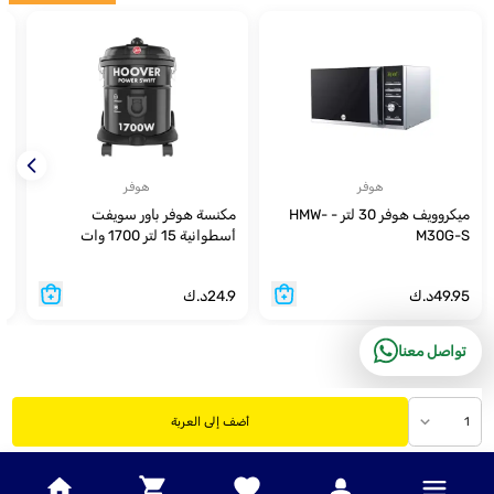
هوفر
هوفر
ميكروويف هوفر 30 لتر - HMW-
مكنسة هوفر باور سويفت
م
M30G-S
أسطوانية 15 لتر 1700 وات
و
49.95
د.ك
24.9
د.ك
9
تواصل معنا
1
أضف إلى العربة