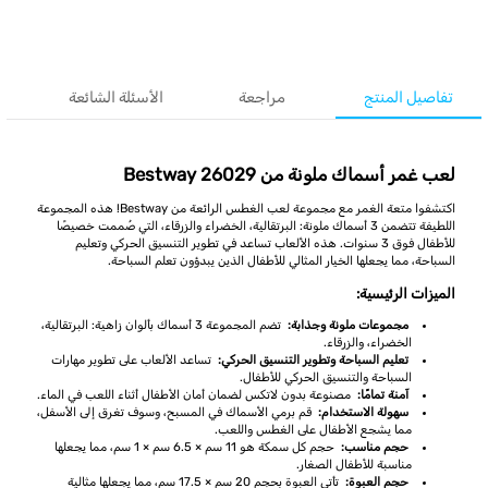
تفاصيل المنتج
مراجعة
الأسئلة الشائعة
لعب غمر أسماك ملونة من Bestway 26029
اكتشفوا متعة الغمر مع مجموعة لعب الغطس الرائعة من Bestway! هذه المجموعة
اللطيفة تتضمن 3 أسماك ملونة: البرتقالية، الخضراء والزرقاء، التي صُممت خصيصًا
للأطفال فوق 3 سنوات. هذه الألعاب تساعد في تطوير التنسيق الحركي وتعليم
السباحة، مما يجعلها الخيار المثالي للأطفال الذين يبدؤون تعلم السباحة.
الميزات الرئيسية:
مجموعات ملونة وجذابة:
تضم المجموعة 3 أسماك بألوان زاهية: البرتقالية،
الخضراء، والزرقاء.
تعليم السباحة وتطوير التنسيق الحركي:
تساعد الألعاب على تطوير مهارات
السباحة والتنسيق الحركي للأطفال.
آمنة تمامًا:
مصنوعة بدون لاتكس لضمان أمان الأطفال أثناء اللعب في الماء.
سهولة الاستخدام:
قم برمي الأسماك في المسبح، وسوف تغرق إلى الأسفل،
مما يشجع الأطفال على الغطس واللعب.
حجم مناسب:
حجم كل سمكة هو 11 سم × 6.5 سم × 1 سم، مما يجعلها
مناسبة للأطفال الصغار.
حجم العبوة:
تأتي العبوة بحجم 20 سم × 17.5 سم، مما يجعلها مثالية