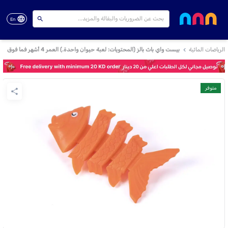
En
الرياضات المائية
بيست واي باث بالز (المحتويات: لعبة حيوان واحدة.) العمر 4 أشهر فما فوق
متوفر