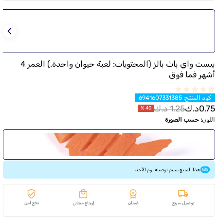
بيست واي باث بالز (المحتويات: لعبة حيوان واحدة.) العمر 4
أشهر فما فوق
كود المنتج
:
6941607331385
0.75
د.ك
1.25
د.ك
%
40
اللون
:
حسب الصورة
هذا المنتج سيتم توصيله يوم الأحد
توصيل سريع
ضمان
إرجاع مجاني
دفع آمن