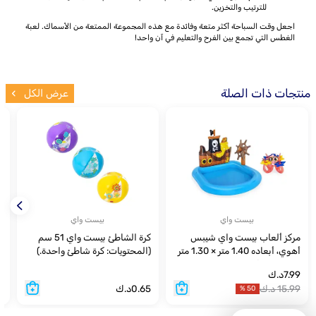
للترتيب والتخزين.
اجعل وقت السباحة أكثر متعة وفائدة مع هذه المجموعة الممتعة من الأسماك. لعبة
الغطس التي تجمع بين الفرح والتعليم في آن واحد!
منتجات ذات الصلة
عرض الكل
بيست واي
بيست واي
مركز ألعاب بيست واي شيبس
كرة الشاطئ بيست واي 51 سم
ب
أهوي، أبعاده 1.40 متر × 1.30 متر
(المحتويات: كرة شاطئ واحدة.)
× 1.04 متر (المحتويات: حوض
العمر 2+
ر
7.99
د.ك
سباحة واحد، بوصلة واحدة، أربع
15.99
د.ك
0.65
د.ك
9
%
50
حلقات، أخطبوط واحد، رقعة
إصلاح). مناسب للأطفال من عمر