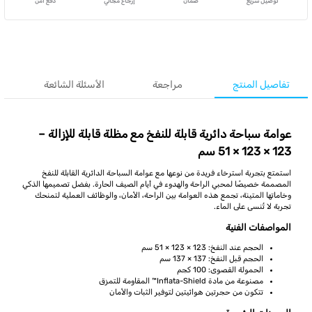
توصيل سريع
ضمان
إرجاع مجاني
دفع آمن
تفاصيل المنتج
مراجعة
الأسئلة الشائعة
عوامة سباحة دائرية قابلة للنفخ مع مظلة قابلة للإزالة –
123 × 123 × 51 سم
استمتع بتجربة استرخاء فريدة من نوعها مع عوامة السباحة الدائرية القابلة للنفخ
المصممة خصيصًا لمحبي الراحة والهدوء في أيام الصيف الحارة. بفضل تصميمها الذكي
وخاماتها المتينة، تجمع هذه العوامة بين الراحة، الأمان، والوظائف العملية لتمنحك
تجربة لا تُنسى على الماء.
المواصفات الفنية
الحجم عند النفخ: 123 × 123 × 51 سم
الحجم قبل النفخ: 137 × 137 سم
الحمولة القصوى: 100 كجم
مصنوعة من مادة Inflata-Shield™ المقاومة للتمزق
تتكون من حجرتين هوائيتين لتوفير الثبات والأمان