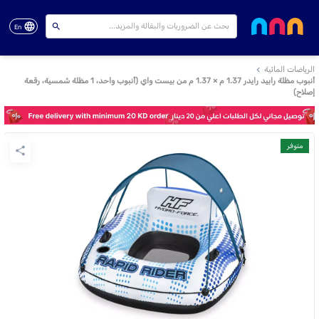
En
الرياضات المائية
أنبوب مظلة رابيد رايدر 1.37 م × 1.37 م من بيست واي (أنبوب واحد، 1 مظلة شمسية، رقعة
إصلاح)
متوفر