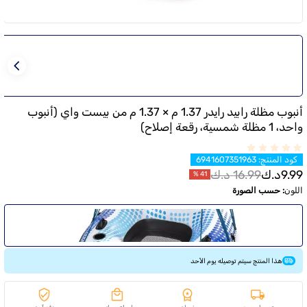
أنبوب مظلة رابيد رايدر 1.37 م × 1.37 م من بيست واي (أنبوب
واحد، 1 مظلة شمسية، رقعة إصلاح)
كود المنتج
:
6941607351963
9.99
د.ك
16.99
د.ك
%
41
اللون
:
حسب الصورة
هذا المنتج سيتم توصيله يوم الأحد