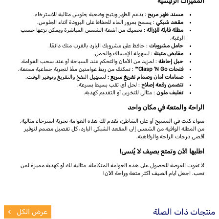
المميزات الرئيسية
مسند ظهر مريح
: يدعم الظهر ويتيح وضعية جلوس مثالية للاسترخاء.
مقعد شبكي
: يسمح بمرور الماء للحفاظ على البرودة أثناء الجلوس.
مظلة قابلة للإزالة
: تحميك من أشعة الشمس المباشرة ويمكن نزعها حسب
الرغبة.
حامل مشروبات
: حافظ على مشروبك البارد بالقرب منك دائمًا.
مقابض متينة
: لسهولة الإمساك والحمل.
حبل إحاطة
: لمزيد من الأمان والتحكم عند السباحة أو عند سحب العوامة.
فتحات Clasp 'N Go™
: تمكنك من ربط عوامتين معًا لتجربة جماعية ممتعة.
صمامات أمان وصمام تفريغ سريع
: لتسهيل النفخ والتفريغ وتوفير الوقت.
تتضمن رقعة إصلاح
: لحل أي ثقب بسيط بسرعة.
تغليف ملون
: مثالي للتخزين أو التقديم كهدية.
الراحة والمتعة في مكان واحد
سواء كنت في المسبح أو على الشاطئ، تقدم لك هذه العوامة تجربة استرخاء مثالية.
من المظلة الواقية من الشمس إلى المقعد الشبكي البارد، كل تفصيل مصمم لتوفير
أقصى درجات الراحة والرفاهية.
اطلبها الآن وتمتع بصيف لا يُنسى!
لا تفوت الفرصة للحصول على هذه العوامة المتكاملة. مثالية لك أو كهدية مميزة لمن
تحب. اجعل أيام الصيف أكثر متعة وراحة الآن!
منتجات ذات الصلة
عرض الكل