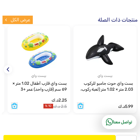
منتجات ذات الصلة
عرض الكل
بيست واي
بيست واي
بست واي حوت جامبو للركوب
بست واي قارب أطفال 1.02 متر ×
أ
2.03 متر × 1.02 متر (لعبة ركوب،
69 سم (قارب واحد) عمر +3
ب
رقعة إصلاح) عمر +3 سنوات.
سنوات.
و
2.25
د.ك
9
5.99
د.ك
2.5
د.ك
5
%
10
تواصل معنا