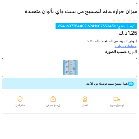
ميزان حرارة عائم للمسبح من بست واي بألوان متعددة
كود المنتج
:
6941607330456 6941607354407
1.25
د.ك
اعرض المزيد من المنتجات المماثلة
:
حمامات سباحة
اللون
:
حسب الصورة
هذا المنتج سيتم توصيله يوم الأحد
توصيل سريع
ضمان
إرجاع مجاني
دفع آمن