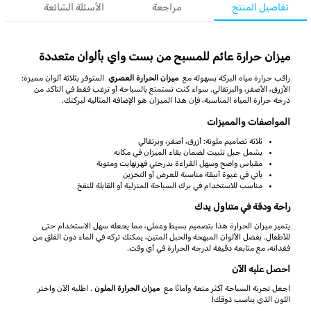
تفاصيل المنتج
مراجعة
الأسئلة الشائعة
ميزان حرارة عائم للمسبح من بست واي بألوان متعددة
راقب حرارة مياه البركة بسهولة مع
ميزان الحرارة العصري
المتوفر بثلاثة ألوان مميزة:
الأزرق، الأصفر، والبرتقالي. سواء كنت تستمتع بالسباحة أو ترغب فقط في التأكد من
درجة حرارة المياه المناسبة، فإن هذا الميزان هو الإضافة المثالية لبركتك.
المواصفات والمميزات
ثلاثة تصاميم ملونة: أزرق، أصفر، وبرتقالي
يشمل حبل تثبيت لضمان بقاء الميزان في مكانه
مقياس واضح وسهل القراءة بدرجتي فهرنهايت ومئوية
يأتي في عبوة أنيقة مناسبة للعرض أو التخزين
مناسب للاستخدام في برك السباحة المنزلية أو القابلة للنفخ
راحة ودقة في متناول يدك
يتميز ميزان الحرارة هذا بتصميم بسيط وعملي، مما يجعله سهل الاستخدام حتى
للأطفال. بفضل الألوان المبهجة والحبل المتين، يمكنك تركه في الماء دون القلق من
فقدانه، مع متابعة دقيقة لدرجة الحرارة في أي وقت.
احصل عليه الآن
اجعل تجربة السباحة أكثر متعة وأمانًا مع
ميزان الحرارة الملون
. اطلبه الآن واختر
اللون الذي يناسب ذوقك!