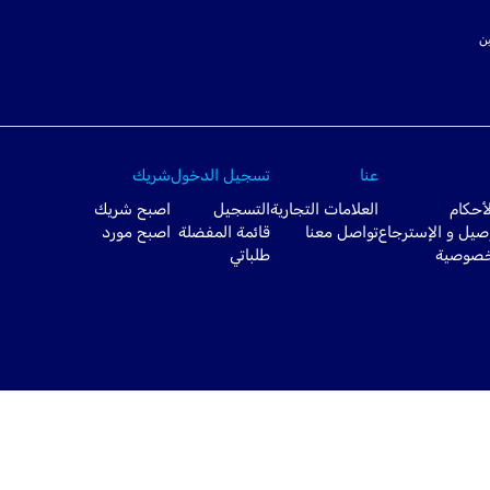
ت SSL لتأمين
عنا
تسجيل الدخول
شريك
أحكام
العلامات التجارية
التسجيل
اصبح شريك
صيل و الإسترجاع
تواصل معنا
قائمة المفضلة
اصبح مورد
خصوصية
طلباتي