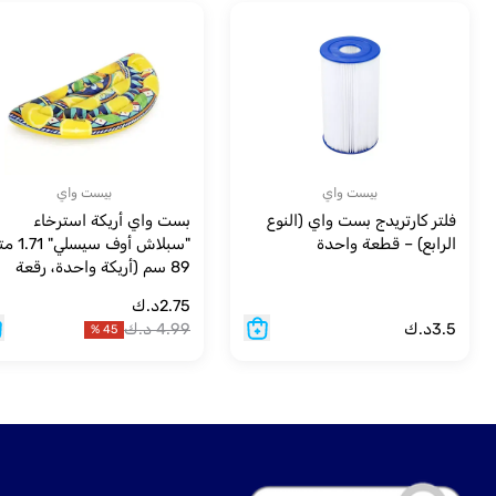
بيست واي
بيست واي
فلتر كارتريدج بست واي (النوع
بست واي أريكة استرخاء
الرابع) – قطعة واحدة
"سبلاش أوف سي
89 سم (أريكة واحدة، رقعة
إصلاح).
2.75
د.ك
3.5
د.ك
4.99
د.ك
%
45